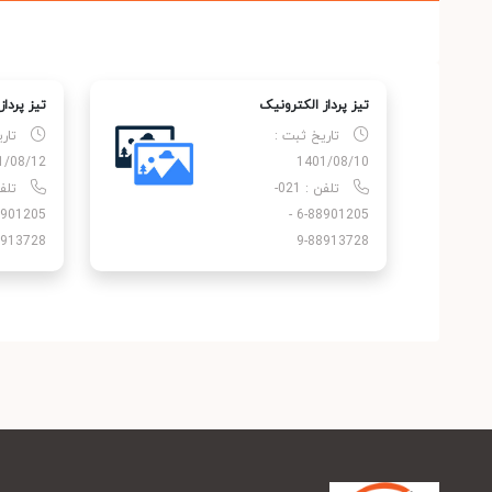
تیز پرداز الکترونیک
تیز پردا
تاریخ ثبت :
تار
1/08/12
1401/08/10
تلفن : 021-
88901205-6 -
913728-9
88913728-9