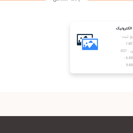
ز الکترونیک
یخ ثبت :
140
تلفن : 021-
88901205-6 -
88