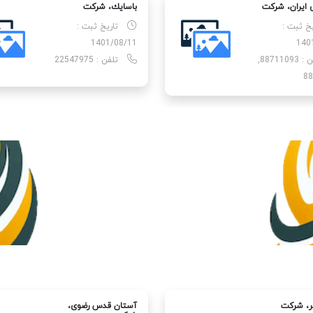
 ایران، شركت
باسایك، شركت
یخ ثبت :
تاریخ ثبت :
1401/08/11
140
تلفن : 88711093,
تلفن : 22547975
88
ر، شركت
آستان قدس رضوی،