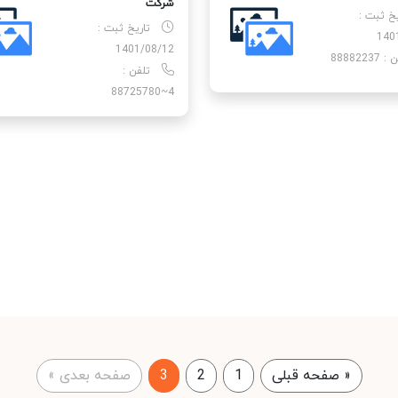
شركت
یخ ثبت :
تاریخ ثبت :
140
1401/08/12
88882237
تلفن :
4~88725780
«
صفحه قبلی
1
2
3
صفحه بعدی
»