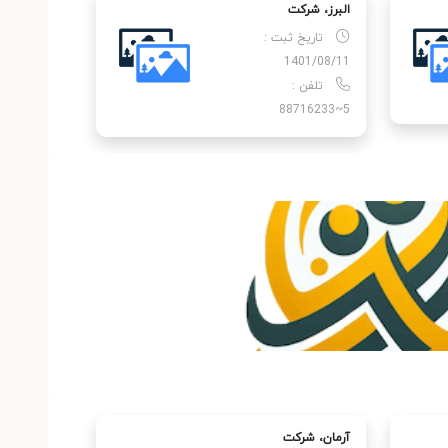
البرز، شركت
تاریخ ثبت :
1401/08/11
تلفن :
5~88716233
آرمان، شركت