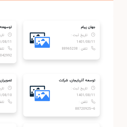
جهان پیام
توسهعه،
تاریخ ثبت :
تار
1/08/11
1401/08/11
تلفن : 88965238
042992
توسعه آذربایجان، شركت
تصویران
تاریخ ثبت :
تار
1/08/10
1401/08/11
تلفن :
تلفن : 
6~88720925