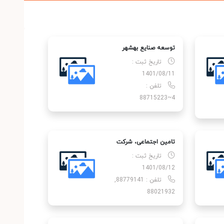
توسعه صنایع بهشهر
تاریخ ثبت :
1401/08/11
تلفن :
4~88715223
تامین اجتماعی، شركت
تاریخ ثبت :
1401/08/12
تلفن : 88779141,
88021932