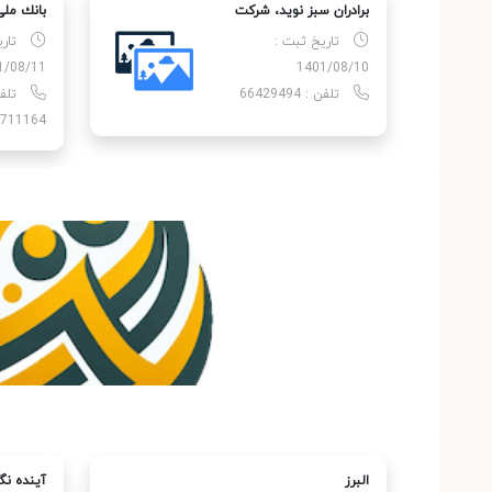
برادران سبز نوید، شركت
بانك ملی
تاریخ ثبت :
تار
1/08/11
1401/08/10
تلفن : 66429494
711164
البرز
آینده نگ