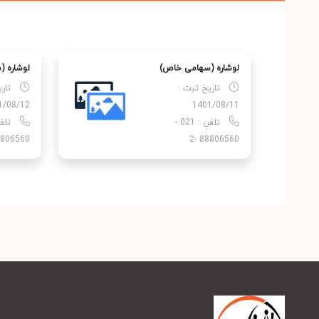
لوشاره (سهامی خاص)
لوشاره 
تاریخ ثبت :
تار
1/08/12
1401/08/11
تلفن : 021 -
806560 -2
88806560 -2