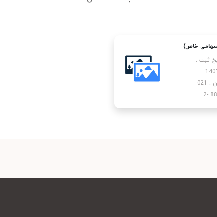
(سهامی خاص)
یخ ثبت :
140
تلفن : 021 -
88