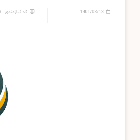
1401/08/13
کد نیازمندی : 178