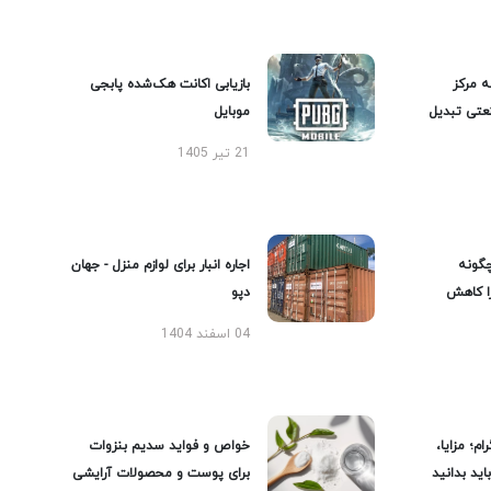
ه مرکز
بازیابی اکانت هک‌شده پابجی
عتی تبدیل
موبایل
21 تیر 1405
گونه
اجاره انبار برای لوازم منزل - جهان
را کاهش
دپو
04 اسفند 1404
ام؛ مزایا،
خواص و فواید سدیم بنزوات
ید بدانید
برای پوست و محصولات آرایشی