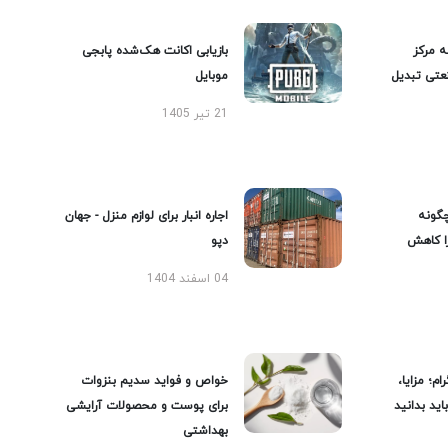
ه مرکز
بازیابی اکانت هک‌شده پابجی
عتی تبدیل
موبایل
21 تیر 1405
گونه
اجاره انبار برای لوازم منزل - جهان
را کاهش
دپو
04 اسفند 1404
ام؛ مزایا،
خواص و فواید سدیم بنزوات
ید بدانید
برای پوست و محصولات آرایشی
بهداشتی