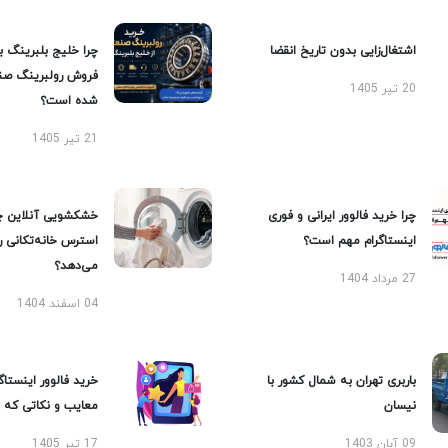
اشتغال‌زایی بدون تاریخ انقضا
چرا خلیج بلبرینگ ب
فروش رولبرینگ صن
20 تیر 1405
شده است؟
21 تیر 1405
چرا خرید فالوور ایرانی و فوری
خشکشویی آنلاین چ
اینستاگرام مهم است؟
استرس خانه‌تکانی 
می‌دهد؟
27 مرداد 1404
04 اسفند 1404
باربری تهران به شمال کشور با
خرید فالوور اینستاگر
نیسان
معایب و نکاتی که با
09 آبان 1403
17 تیر 1405