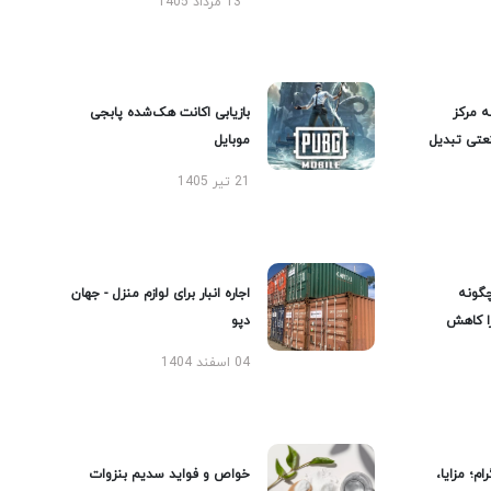
13 مرداد 1405
ه مرکز
بازیابی اکانت هک‌شده پابجی
عتی تبدیل
موبایل
21 تیر 1405
گونه
اجاره انبار برای لوازم منزل - جهان
را کاهش
دپو
04 اسفند 1404
ام؛ مزایا،
خواص و فواید سدیم بنزوات