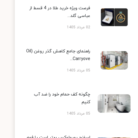
فرصت ویژه خرید طلا در 4 قسط از
عباسی گلد...
02 مرداد 1405
راهنمای جامع کاهش گذر روغن (Oil
Carryove...
05 مرداد 1405
چگونه کف حمام خود را ضد آب
کنیم
05 مرداد 1405
اسفنج یورولوکس بهتر است یا فوم