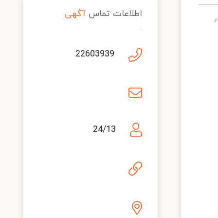
اطلاعات تماس
آگهی
22603939
24/13