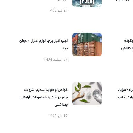
21 تیر 1405
گونه
اجاره انبار برای لوازم منزل - جهان
را کاهش
دپو
04 اسفند 1404
ام؛ مزایا،
خواص و فواید سدیم بنزوات
ید بدانید
برای پوست و محصولات آرایشی
بهداشتی
17 تیر 1405