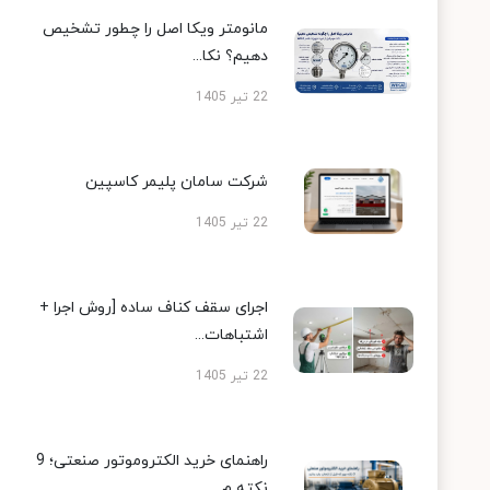
مانومتر ویکا اصل را چطور تشخیص
دهیم؟ نکا...
22 تیر 1405
شرکت سامان پلیمر کاسپین
22 تیر 1405
اجرای سقف کناف ساده [روش اجرا +
اشتباهات...
22 تیر 1405
راهنمای خرید الکتروموتور صنعتی؛ 9
نکته م...