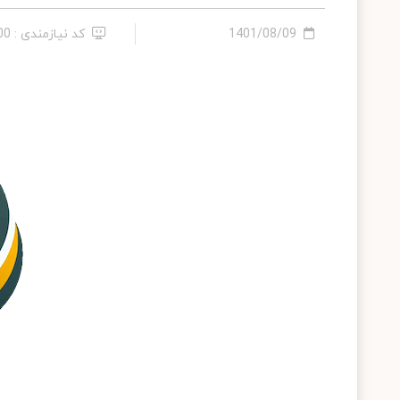
1401/08/09
کد نیازمندی : 19800