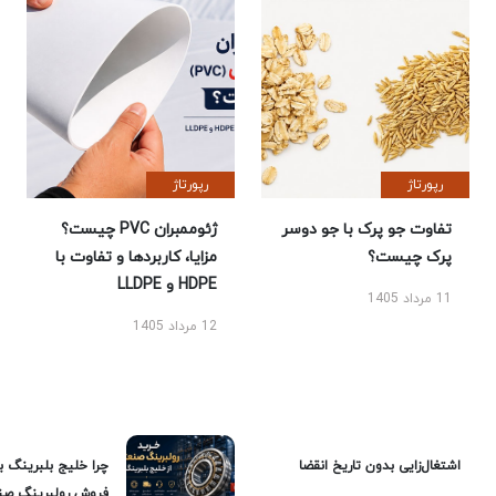
رپورتاژ
رپورتاژ
تفاوت جو پرک با جو دوسر
ژئوممبران PVC چیست؟
پرک چیست؟
مزایا، کاربردها و تفاوت با
HDPE و LLDPE
11 مرداد 1405
12 مرداد 1405
اشتغال‌زایی بدون تاریخ انقضا
چرا خلیج بلبرینگ ب
فروش رولبرینگ صن