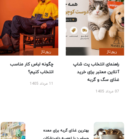
رپورتاژ
رپورتاژ
راهنمای انتخاب پت شاپ
چگونه لباس کار مناسب
آنلاین معتبر برای خرید
انتخاب کنیم؟
غذای سگ و گربه
11 مرداد 1405
07 مرداد 1405
بهترین غذای گربه برای معده
حساس؛ با توصیه دامپزشکان