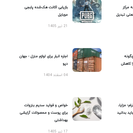
ه مرکز
بازیابی اکانت هک‌شده پابجی
عتی تبدیل
موبایل
21 تیر 1405
گونه
اجاره انبار برای لوازم منزل - جهان
را کاهش
دپو
04 اسفند 1404
ام؛ مزایا،
خواص و فواید سدیم بنزوات
ید بدانید
برای پوست و محصولات آرایشی
بهداشتی
17 تیر 1405