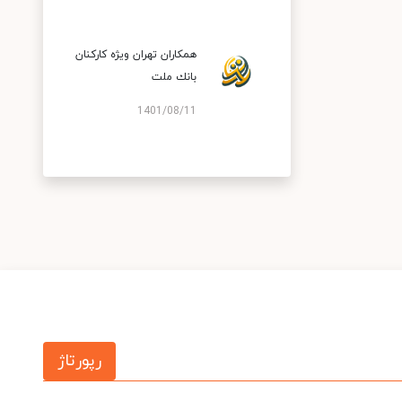
همكاران تهران ویژه كاركنان
بانك ملت
1401/08/11
رپورتاژ