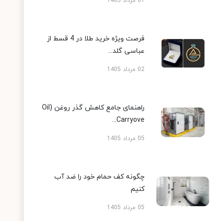
01 مرداد 1405
فرصت ویژه خرید طلا در 4 قسط از
عباسی گلد...
02 مرداد 1405
راهنمای جامع کاهش گذر روغن (Oil
Carryove...
05 مرداد 1405
چگونه کف حمام خود را ضد آب
کنیم
05 مرداد 1405