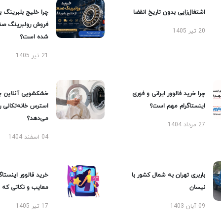
اشتغال‌زایی بدون تاریخ انقضا
چرا خلیج بلبرینگ ب
فروش رولبرینگ صن
20 تیر 1405
شده است؟
21 تیر 1405
چرا خرید فالوور ایرانی و فوری
خشکشویی آنلاین چ
اینستاگرام مهم است؟
استرس خانه‌تکانی 
می‌دهد؟
27 مرداد 1404
04 اسفند 1404
باربری تهران به شمال کشور با
خرید فالوور اینستاگر
نیسان
معایب و نکاتی که با
09 آبان 1403
17 تیر 1405