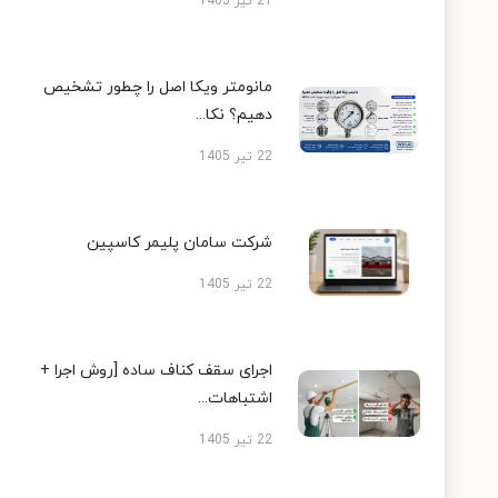
21 تیر 1405
مانومتر ویکا اصل را چطور تشخیص
دهیم؟ نکا...
22 تیر 1405
شرکت سامان پلیمر کاسپین
22 تیر 1405
اجرای سقف کناف ساده [روش اجرا +
اشتباهات...
22 تیر 1405