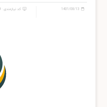
1401/08/13
کد نیازمندی : 189