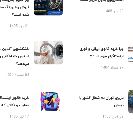
اشتغال‌زایی بدون تاریخ انقضا
چرا خلیج بلبرینگ ب
فروش رولبرینگ صن
20 تیر 1405
شده است؟
21 تیر 1405
چرا خرید فالوور ایرانی و فوری
خشکشویی آنلاین چ
اینستاگرام مهم است؟
استرس خانه‌تکانی 
می‌دهد؟
27 مرداد 1404
04 اسفند 1404
باربری تهران به شمال کشور با
خرید فالوور اینستاگر
نیسان
معایب و نکاتی که با
09 آبان 1403
17 تیر 1405