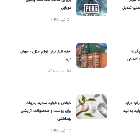
ه مرکز
بازیابی اکانت هک‌شده پابجی
عتی تبدیل
موبایل
21 تیر 1405
گونه
اجاره انبار برای لوازم منزل - جهان
را کاهش
دپو
04 اسفند 1404
ام؛ مزایا،
خواص و فواید سدیم بنزوات
ید بدانید
برای پوست و محصولات آرایشی
بهداشتی
17 تیر 1405