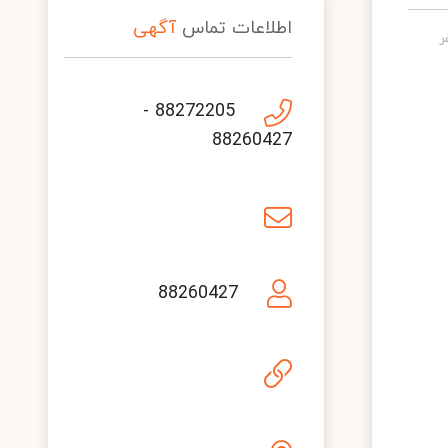
اطلاعات تماس
آگهی
88272205 -
88260427
88260427