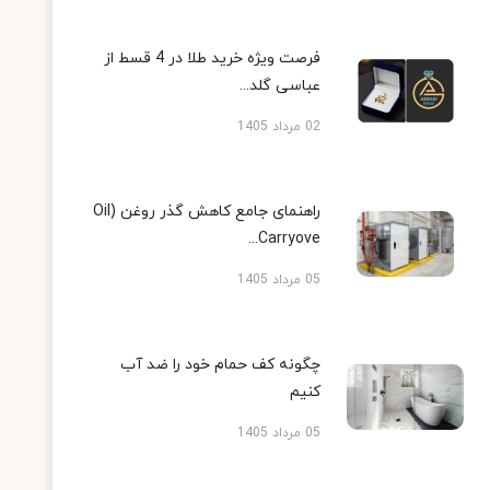
فرصت ویژه خرید طلا در 4 قسط از
عباسی گلد...
02 مرداد 1405
راهنمای جامع کاهش گذر روغن (Oil
Carryove...
05 مرداد 1405
چگونه کف حمام خود را ضد آب
کنیم
05 مرداد 1405