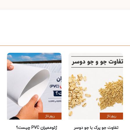
رپورتاژ
رپورتاژ
تفاوت جو پرک با جو دوسر
ژئوممبران PVC چیست؟