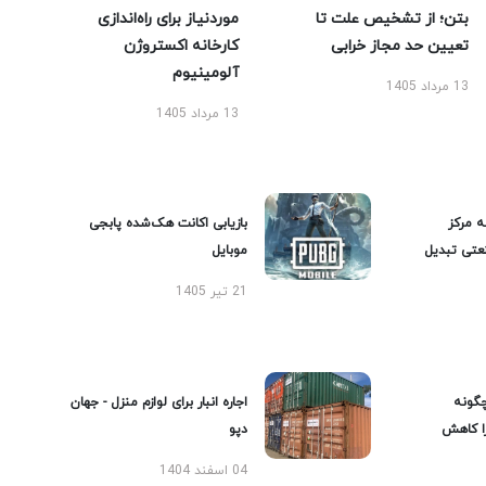
بتن؛ از تشخیص علت تا
موردنیاز برای راه‌اندازی
تعیین حد مجاز خرابی
کارخانه اکستروژن
آلومینیوم
13 مرداد 1405
13 مرداد 1405
ه مرکز
بازیابی اکانت هک‌شده پابجی
عتی تبدیل
موبایل
21 تیر 1405
گونه
اجاره انبار برای لوازم منزل - جهان
را کاهش
دپو
04 اسفند 1404