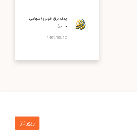
یدک برق خودرو (سهامی
خاص)
1401/08/12
رپورتاژ