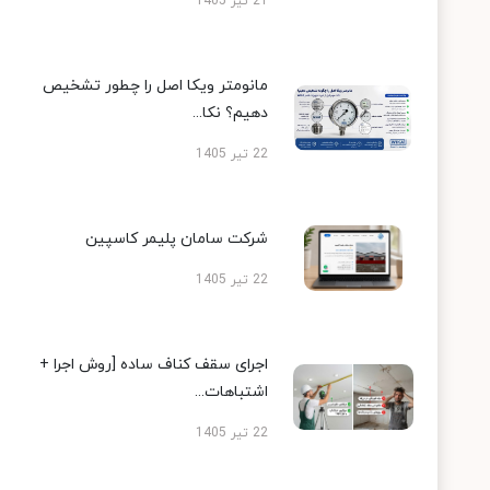
21 تیر 1405
مانومتر ویکا اصل را چطور تشخیص
دهیم؟ نکا...
22 تیر 1405
شرکت سامان پلیمر کاسپین
22 تیر 1405
اجرای سقف کناف ساده [روش اجرا +
اشتباهات...
22 تیر 1405