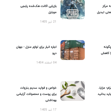
ه مرکز
بازیابی اکانت هک‌شده پابجی
عتی تبدیل
موبایل
21 تیر 1405
گونه
اجاره انبار برای لوازم منزل - جهان
را کاهش
دپو
04 اسفند 1404
ام؛ مزایا،
خواص و فواید سدیم بنزوات
ید بدانید
برای پوست و محصولات آرایشی
بهداشتی
17 تیر 1405