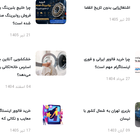
اشتغال‌زایی بدون تاریخ انقضا
چرا خلیج بلبرینگ ب
فروش رولبرینگ صن
20 تیر 1405
شده است؟
21 تیر 1405
چرا خرید فالوور ایرانی و فوری
خشکشویی آنلاین چ
اینستاگرام مهم است؟
استرس خانه‌تکانی 
می‌دهد؟
27 مرداد 1404
04 اسفند 1404
باربری تهران به شمال کشور با
خرید فالوور اینستاگر
نیسان
معایب و نکاتی که با
09 آبان 1403
17 تیر 1405