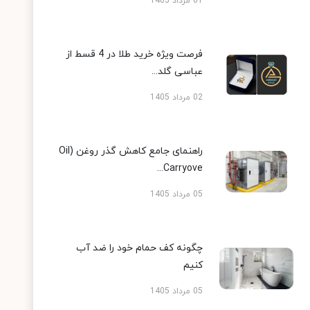
01 مرداد 1405
فرصت ویژه خرید طلا در 4 قسط از
عباسی گلد...
02 مرداد 1405
راهنمای جامع کاهش گذر روغن (Oil
Carryove...
05 مرداد 1405
چگونه کف حمام خود را ضد آب
کنیم
05 مرداد 1405