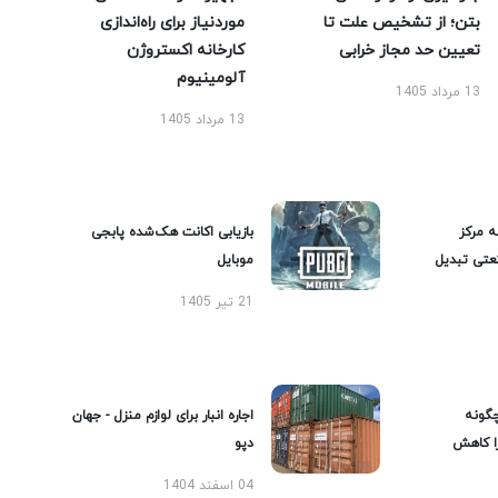
بتن؛ از تشخیص علت تا
موردنیاز برای راه‌اندازی
تعیین حد مجاز خرابی
کارخانه اکستروژن
آلومینیوم
13 مرداد 1405
13 مرداد 1405
ه مرکز
بازیابی اکانت هک‌شده پابجی
عتی تبدیل
موبایل
21 تیر 1405
گونه
اجاره انبار برای لوازم منزل - جهان
را کاهش
دپو
04 اسفند 1404