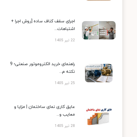
اجرای سقف کناف ساده [روش اجرا +
اشتباهات...
22 تیر 1405
راهنمای خرید الکتروموتور صنعتی؛ 9
نکته م...
25 تیر 1405
عایق کاری نمای ساختمان | مزایا و
معایب و...
28 تیر 1405