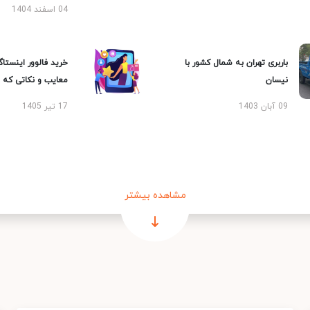
04 اسفند 1404
باربری تهران به شمال کشور با
خرید فالوور اینستاگر
نیسان
معایب و نکاتی که با
09 آبان 1403
17 تیر 1405
مشاهده بیشتر