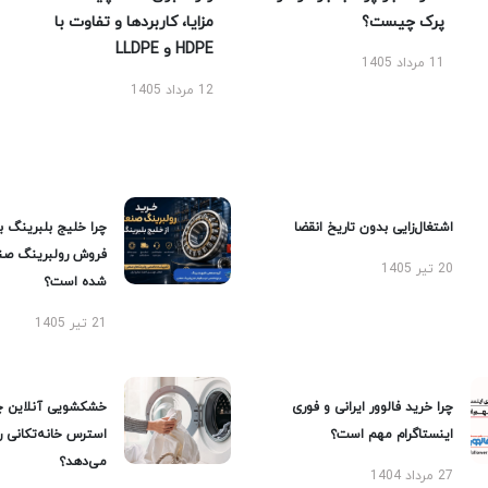
پرک چیست؟
مزایا، کاربردها و تفاوت با
HDPE و LLDPE
11 مرداد 1405
12 مرداد 1405
اشتغال‌زایی بدون تاریخ انقضا
چرا خلیج بلبرینگ ب
فروش رولبرینگ صن
20 تیر 1405
شده است؟
21 تیر 1405
چرا خرید فالوور ایرانی و فوری
خشکشویی آنلاین چ
اینستاگرام مهم است؟
استرس خانه‌تکانی 
می‌دهد؟
27 مرداد 1404