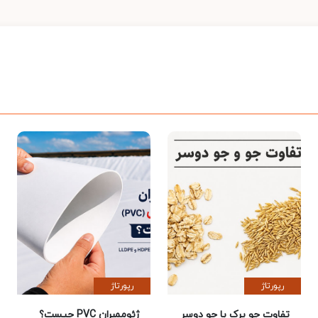
رپورتاژ
رپورتاژ
تفاوت جو پرک با جو دوسر
ژئوممبران PVC چیست؟