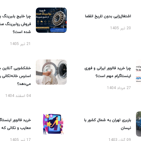
اشتغال‌زایی بدون تاریخ انقضا
چرا خلیج بلبرینگ ب
فروش رولبرینگ صن
20 تیر 1405
شده است؟
21 تیر 1405
چرا خرید فالوور ایرانی و فوری
خشکشویی آنلاین چ
اینستاگرام مهم است؟
استرس خانه‌تکانی 
می‌دهد؟
27 مرداد 1404
04 اسفند 1404
باربری تهران به شمال کشور با
خرید فالوور اینستاگر
نیسان
معایب و نکاتی که با
09 آبان 1403
17 تیر 1405