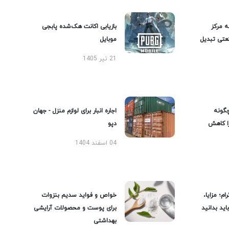
ه مرکز
بازیابی اکانت هک‌شده پابجی
عتی تبدیل
موبایل
21 تیر 1405
گونه
اجاره انبار برای لوازم منزل - جهان
را کاهش
دپو
04 اسفند 1404
ام؛ مزایا،
خواص و فواید سدیم بنزوات
ید بدانید
برای پوست و محصولات آرایشی
بهداشتی