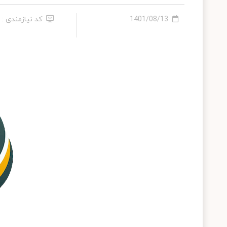
1401/08/13
کد نیازمندی : 95