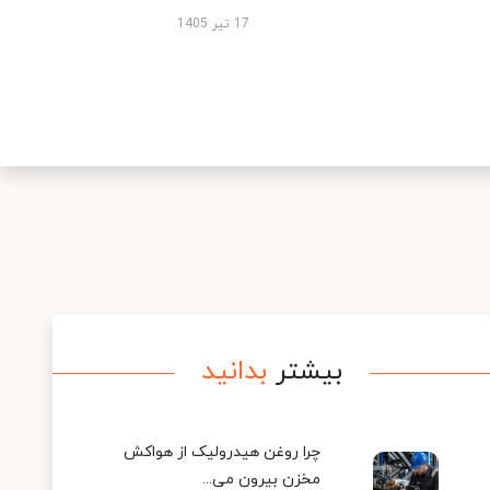
17 تیر 1405
بیشتر
بدانید
چرا روغن هیدرولیک از هواکش
مخزن بیرون می...