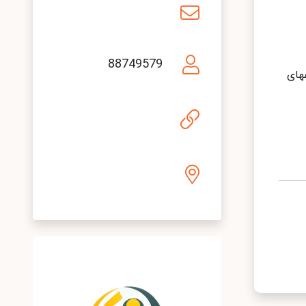
88749579
های