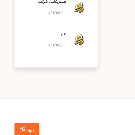
هیدریكاب، شركت
1401/08/11
هنر
1401/08/11
رپورتاژ