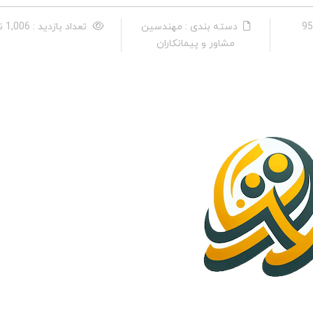
دسته بندی : مهندسین
تعداد بازدید : 1,006 نفر
مشاور و پیمانکاران