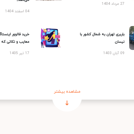
می‌دهد؟
27 مرداد 1404
04 اسفند 1404
باربری تهران به شمال کشور با
خرید فالوور اینستاگر
نیسان
معایب و نکاتی که با
09 آبان 1403
17 تیر 1405
مشاهده بیشتر