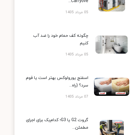
Carryove...
05 مرداد 1405
چگونه کف حمام خود را ضد آب
کنیم
05 مرداد 1405
اسفنج یورولوکس بهتر است یا فوم
سرد؟ (راه...
07 مرداد 1405
گروت G2 یا G3؛ کدام‌یک برای اجرای
مطمئن...