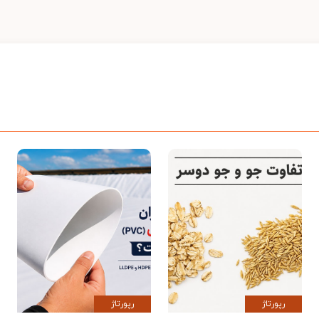
رپورتاژ
رپورتاژ