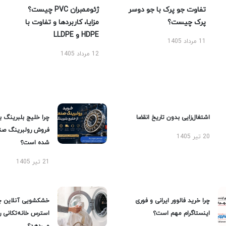
تفاوت جو پرک با جو دوسر
ژئوممبران PVC چیست؟
پرک چیست؟
مزایا، کاربردها و تفاوت با
HDPE و LLDPE
11 مرداد 1405
12 مرداد 1405
اشتغال‌زایی بدون تاریخ انقضا
چرا خلیج بلبرینگ ب
فروش رولبرینگ صن
20 تیر 1405
شده است؟
21 تیر 1405
چرا خرید فالوور ایرانی و فوری
خشکشویی آنلاین چ
اینستاگرام مهم است؟
استرس خانه‌تکانی 