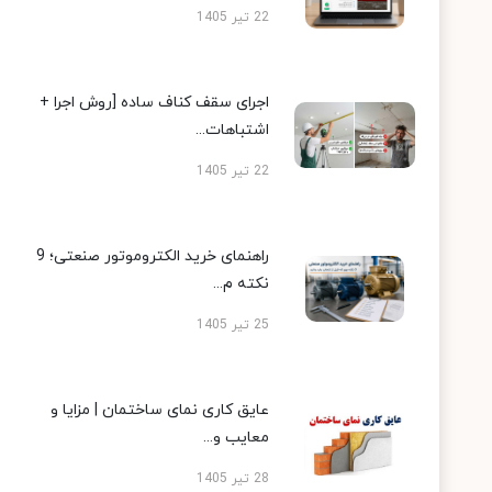
22 تیر 1405
اجرای سقف کناف ساده [روش اجرا +
اشتباهات...
22 تیر 1405
راهنمای خرید الکتروموتور صنعتی؛ 9
نکته م...
25 تیر 1405
عایق کاری نمای ساختمان | مزایا و
معایب و...
28 تیر 1405