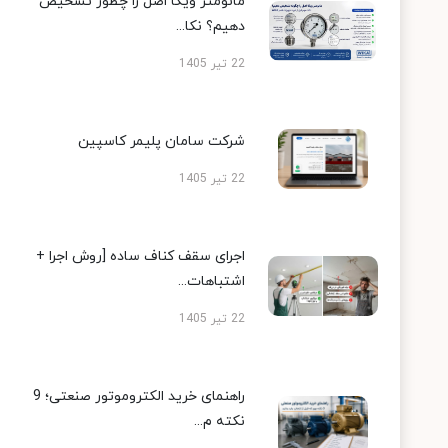
مانومتر ویکا اصل را چطور تشخیص
دهیم؟ نکا...
22 تیر 1405
شرکت سامان پلیمر کاسپین
22 تیر 1405
اجرای سقف کناف ساده [روش اجرا +
اشتباهات...
22 تیر 1405
راهنمای خرید الکتروموتور صنعتی؛ 9
نکته م...