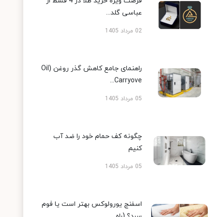
فرصت ویژه خرید طلا در 4 قسط از
عباسی گلد...
02 مرداد 1405
راهنمای جامع کاهش گذر روغن (Oil
Carryove...
05 مرداد 1405
چگونه کف حمام خود را ضد آب
کنیم
05 مرداد 1405
اسفنج یورولوکس بهتر است یا فوم
سرد؟ (راه...