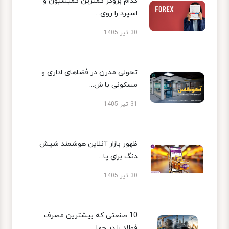
کدام بروکر کمترین کمیسیون و
اسپرد را روی...
30 تیر 1405
تحولی مدرن در فضاهای اداری و
مسکونی با ش...
31 تیر 1405
ظهور بازار آنلاین هوشمند شیش
دنگ برای پا...
30 تیر 1405
10 صنعتی که بیشترین مصرف
فولاد را در جها...