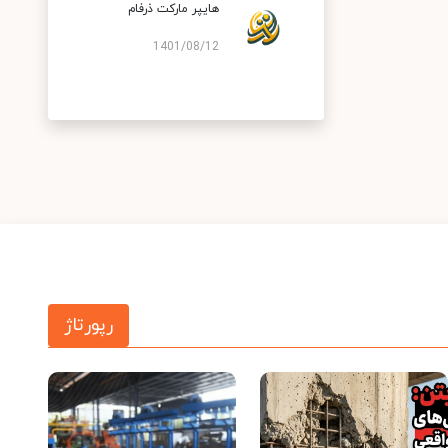
هایپر مارکت ذرفام
1401/08/12
رپورتاژ