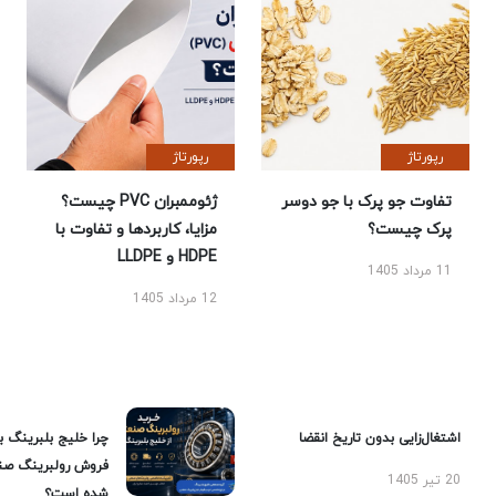
رپورتاژ
رپورتاژ
تفاوت جو پرک با جو دوسر
ژئوممبران PVC چیست؟
پرک چیست؟
مزایا، کاربردها و تفاوت با
HDPE و LLDPE
11 مرداد 1405
12 مرداد 1405
اشتغال‌زایی بدون تاریخ انقضا
چرا خلیج بلبرینگ ب
فروش رولبرینگ صن
20 تیر 1405
شده است؟