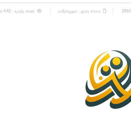
دسته بندی : سوپرماركت
تعداد بازدید : 642 نفر