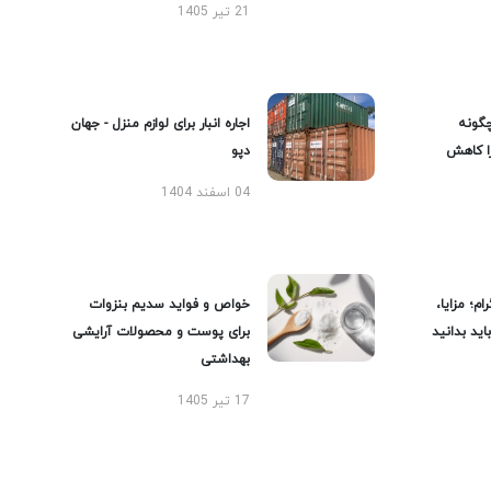
21 تیر 1405
گونه
اجاره انبار برای لوازم منزل - جهان
را کاهش
دپو
04 اسفند 1404
ام؛ مزایا،
خواص و فواید سدیم بنزوات
ید بدانید
برای پوست و محصولات آرایشی
بهداشتی
17 تیر 1405