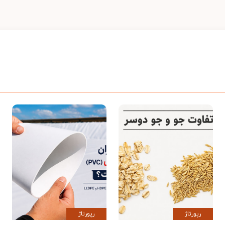
رپورتاژ
رپورتاژ