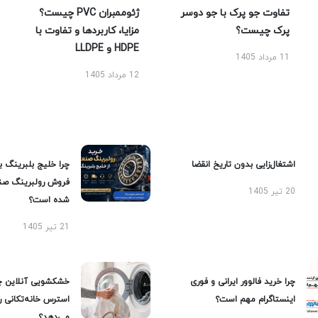
تفاوت جو پرک با جو دوسر
ژئوممبران PVC چیست؟
پرک چیست؟
مزایا، کاربردها و تفاوت با
HDPE و LLDPE
11 مرداد 1405
12 مرداد 1405
اشتغال‌زایی بدون تاریخ انقضا
چرا خلیج بلبرینگ ب
فروش رولبرینگ صن
20 تیر 1405
شده است؟
21 تیر 1405
چرا خرید فالوور ایرانی و فوری
خشکشویی آنلاین چ
اینستاگرام مهم است؟
استرس خانه‌تکانی 
می‌دهد؟