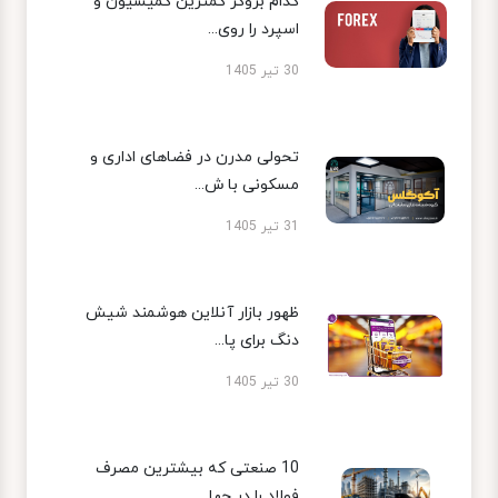
کدام بروکر کمترین کمیسیون و
اسپرد را روی...
30 تیر 1405
تحولی مدرن در فضاهای اداری و
مسکونی با ش...
31 تیر 1405
ظهور بازار آنلاین هوشمند شیش
دنگ برای پا...
30 تیر 1405
10 صنعتی که بیشترین مصرف
فولاد را در جها...