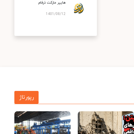
هایپر مارکت ذرفام
1401/08/12
رپورتاژ