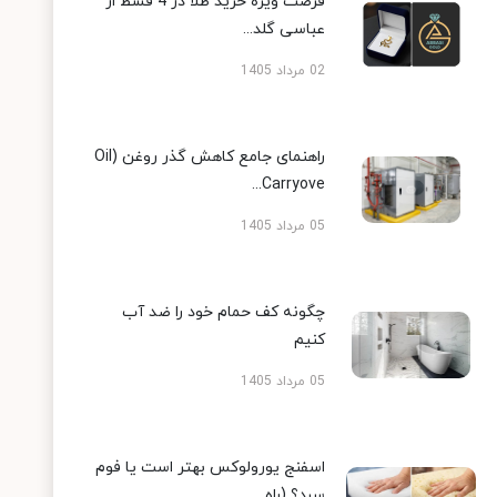
فرصت ویژه خرید طلا در 4 قسط از
عباسی گلد...
02 مرداد 1405
راهنمای جامع کاهش گذر روغن (Oil
Carryove...
05 مرداد 1405
چگونه کف حمام خود را ضد آب
کنیم
05 مرداد 1405
اسفنج یورولوکس بهتر است یا فوم
سرد؟ (راه...