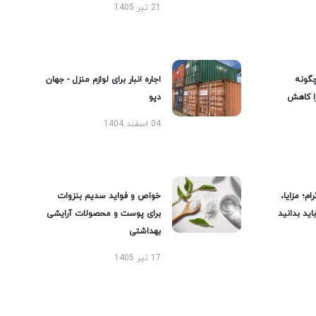
21 تیر 1405
گونه
اجاره انبار برای لوازم منزل - جهان
را کاهش
دپو
04 اسفند 1404
ام؛ مزایا،
خواص و فواید سدیم بنزوات
ید بدانید
برای پوست و محصولات آرایشی
بهداشتی
17 تیر 1405