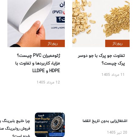
رپورتاژ
رپورتاژ
تفاوت جو پرک با جو دوسر
ژئوممبران PVC چیست؟
پرک چیست؟
مزایا، کاربردها و تفاوت با
HDPE و LLDPE
11 مرداد 1405
12 مرداد 1405
اشتغال‌زایی بدون تاریخ انقضا
چرا خلیج بلبرینگ ب
فروش رولبرینگ صن
20 تیر 1405
شده است؟