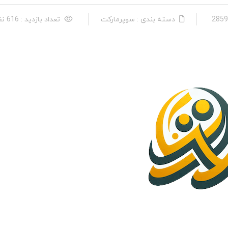
دسته بندی : سوپرماركت
تعداد بازدید : 616 نفر