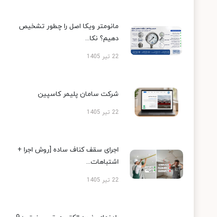
مانومتر ویکا اصل را چطور تشخیص
دهیم؟ نکا...
22 تیر 1405
شرکت سامان پلیمر کاسپین
22 تیر 1405
اجرای سقف کناف ساده [روش اجرا +
اشتباهات...
22 تیر 1405