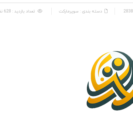
دسته بندی : سوپرماركت
تعداد بازدید : 628 نفر