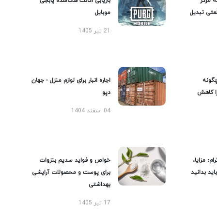
ه مرکز
بازیابی اکانت هک‌شده پابجی
عتی تبدیل
موبایل
21 تیر 1405
گونه
اجاره انبار برای لوازم منزل - جهان
را کاهش
دپو
04 اسفند 1404
ام؛ مزایا،
خواص و فواید سدیم بنزوات
ید بدانید
برای پوست و محصولات آرایشی
بهداشتی
17 تیر 1405