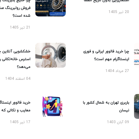
اشتغال‌زایی بدون تاریخ انقضا
چرا خلیج بلبرینگ ب
فروش رولبرینگ صن
20 تیر 1405
شده است؟
21 تیر 1405
چرا خرید فالوور ایرانی و فوری
خشکشویی آنلاین چ
اینستاگرام مهم است؟
استرس خانه‌تکانی 
می‌دهد؟
27 مرداد 1404
04 اسفند 1404
باربری تهران به شمال کشور با
خرید فالوور اینستاگر
نیسان
معایب و نکاتی که با
09 آبان 1403
17 تیر 1405