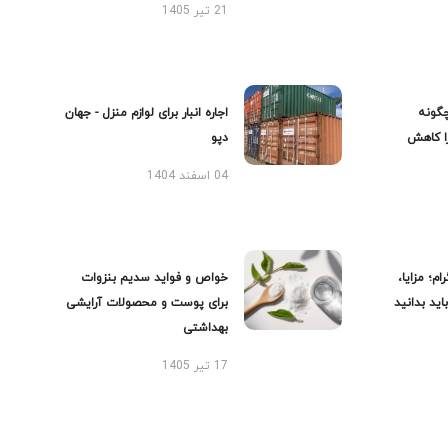
21 تیر 1405
گونه
اجاره انبار برای لوازم منزل - جهان
را کاهش
دپو
04 اسفند 1404
ام؛ مزایا،
خواص و فواید سدیم بنزوات
ید بدانید
برای پوست و محصولات آرایشی
بهداشتی
17 تیر 1405