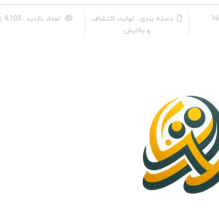
دسته بندی : تولید، اکتشاف
تعداد بازدید : 4,103 نفر
و پالایش