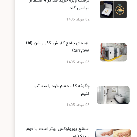
فرصت ویژه خرید طلا در 4 قسط از
عباسی گلد...
02 مرداد 1405
راهنمای جامع کاهش گذر روغن (Oil
Carryove...
05 مرداد 1405
چگونه کف حمام خود را ضد آب
کنیم
05 مرداد 1405
اسفنج یورولوکس بهتر است یا فوم
سرد؟ (راه...