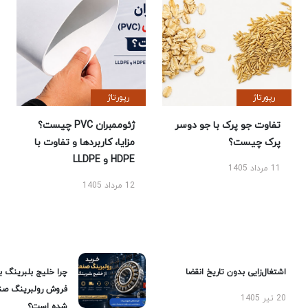
رپورتاژ
رپورتاژ
تفاوت جو پرک با جو دوسر
ژئوممبران PVC چیست؟
پرک چیست؟
مزایا، کاربردها و تفاوت با
HDPE و LLDPE
11 مرداد 1405
12 مرداد 1405
اشتغال‌زایی بدون تاریخ انقضا
چرا خلیج بلبرینگ ب
فروش رولبرینگ صن
20 تیر 1405
شده است؟