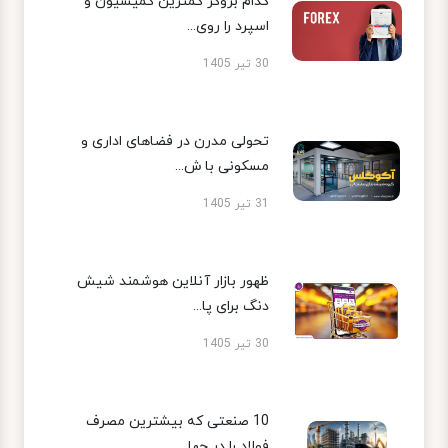
کدام بروکر کمترین کمیسیون و
اسپرد را روی...
30 تیر 1405
تحولی مدرن در فضاهای اداری و
مسکونی با ش...
31 تیر 1405
ظهور بازار آنلاین هوشمند شیش
دنگ برای پا...
30 تیر 1405
10 صنعتی که بیشترین مصرف
فولاد را در جها...