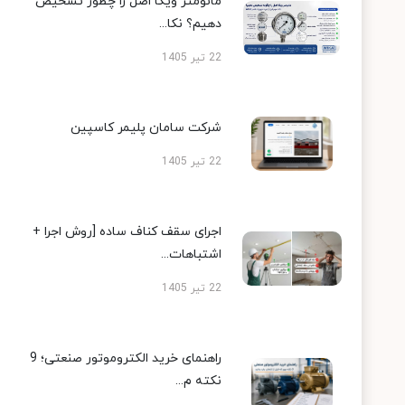
مانومتر ویکا اصل را چطور تشخیص
دهیم؟ نکا...
22 تیر 1405
شرکت سامان پلیمر کاسپین
22 تیر 1405
اجرای سقف کناف ساده [روش اجرا +
اشتباهات...
22 تیر 1405
راهنمای خرید الکتروموتور صنعتی؛ 9
نکته م...