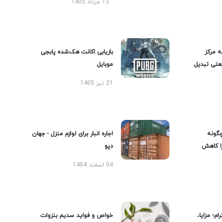
13 مرداد 1405
ه مرکز
بازیابی اکانت هک‌شده پابجی
عتی تبدیل
موبایل
21 تیر 1405
گونه
اجاره انبار برای لوازم منزل - جهان
را کاهش
دپو
04 اسفند 1404
ام؛ مزایا،
خواص و فواید سدیم بنزوات