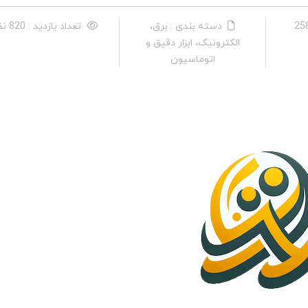
دسته بندی : برق،
تعداد بازدید : 820 نفر
الکترونیک، ابزار دقیق و
اتوماسیون