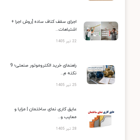
اجرای سقف کناف ساده [روش اجرا +
اشتباهات...
22 تیر 1405
راهنمای خرید الکتروموتور صنعتی؛ 9
نکته م...
25 تیر 1405
عایق کاری نمای ساختمان | مزایا و
معایب و...
28 تیر 1405