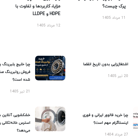
پرک چیست؟
مزایا، کاربردها و تفاوت با
HDPE و LLDPE
11 مرداد 1405
12 مرداد 1405
اشتغال‌زایی بدون تاریخ انقضا
چرا خلیج بلبرینگ ب
فروش رولبرینگ صن
20 تیر 1405
شده است؟
21 تیر 1405
چرا خرید فالوور ایرانی و فوری
خشکشویی آنلاین چ
اینستاگرام مهم است؟
استرس خانه‌تکانی 
می‌دهد؟
27 مرداد 1404