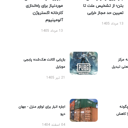
بتن؛ از تشخیص علت تا
موردنیاز برای راه‌اندازی
تعیین حد مجاز خرابی
کارخانه اکستروژن
آلومینیوم
13 مرداد 1405
13 مرداد 1405
ه مرکز
بازیابی اکانت هک‌شده پابجی
عتی تبدیل
موبایل
21 تیر 1405
گونه
اجاره انبار برای لوازم منزل - جهان
را کاهش
دپو
04 اسفند 1404