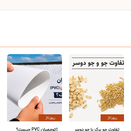
رپورتاژ
رپورتاژ
تفاوت جو پرک با جو دوسر
ژئوممبران PVC چیست؟