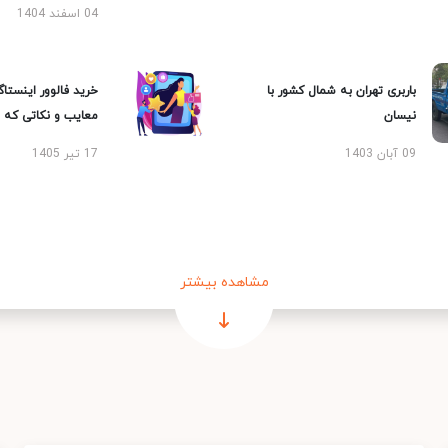
04 اسفند 1404
باربری تهران به شمال کشور با
خرید فالوور اینستاگر
نیسان
معایب و نکاتی که با
09 آبان 1403
17 تیر 1405
مشاهده بیشتر