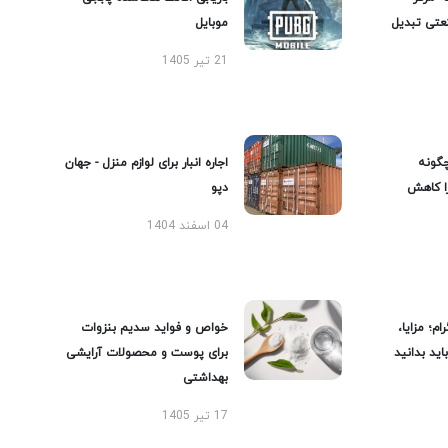
عتی تبدیل
موبایل
21 تیر 1405
گونه
اجاره انبار برای لوازم منزل - جهان
را کاهش
دپو
04 اسفند 1404
ام؛ مزایا،
خواص و فواید سدیم بنزوات
ید بدانید
برای پوست و محصولات آرایشی
بهداشتی
17 تیر 1405