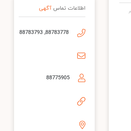
اطلاعات تماس
آگهی
88783778, 88783793
88775905