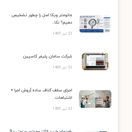
مانومتر ویکا اصل را چطور تشخیص
دهیم؟ نکا...
22 تیر 1405
شرکت سامان پلیمر کاسپین
22 تیر 1405
اجرای سقف کناف ساده [روش اجرا +
اشتباهات...
22 تیر 1405
راهنمای خرید الکتروموتور صنعتی؛ 9