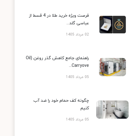
فرصت ویژه خرید طلا در 4 قسط از
عباسی گلد...
02 مرداد 1405
راهنمای جامع کاهش گذر روغن (Oil
Carryove...
05 مرداد 1405
چگونه کف حمام خود را ضد آب
کنیم
05 مرداد 1405