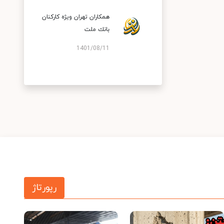
همكاران تهران ویژه كاركنان
بانك ملت
1401/08/11
رپورتاژ