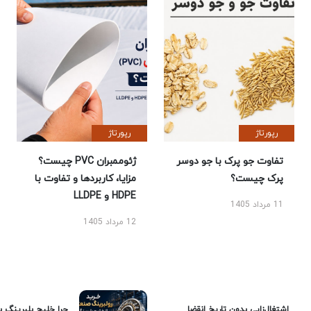
رپورتاژ
رپورتاژ
تفاوت جو پرک با جو دوسر
ژئوممبران PVC چیست؟
پرک چیست؟
مزایا، کاربردها و تفاوت با
HDPE و LLDPE
11 مرداد 1405
12 مرداد 1405
اشتغال‌زایی بدون تاریخ انقضا
چرا خلیج بلبرینگ ب