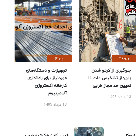
رپورتاژ
رپورتاژ
جلوگیری از کرمو شدن
تجهیزات و دستگاه‌های
بتن؛ از تشخیص علت تا
موردنیاز برای راه‌اندازی
تعیین حد مجاز خرابی
کارخانه اکستروژن
آلومینیوم
13 مرداد 1405
13 مرداد 1405
ه مرکز
بازیابی اکانت هک‌شده پابجی