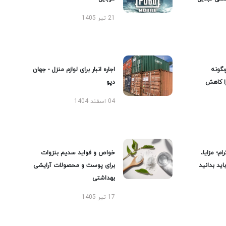
21 تیر 1405
گونه
اجاره انبار برای لوازم منزل - جهان
را کاهش
دپو
04 اسفند 1404
ام؛ مزایا،
خواص و فواید سدیم بنزوات
ید بدانید
برای پوست و محصولات آرایشی
بهداشتی
17 تیر 1405