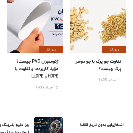
رپورتاژ
رپورتاژ
تفاوت جو پرک با جو دوسر
ژئوممبران PVC چیست؟
پرک چیست؟
مزایا، کاربردها و تفاوت با
HDPE و LLDPE
11 مرداد 1405
12 مرداد 1405
اشتغال‌زایی بدون تاریخ انقضا
چرا خلیج بلبرینگ ب
فروش رولبرینگ صن