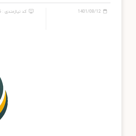
1401/08/12
کد نیازمندی : 346