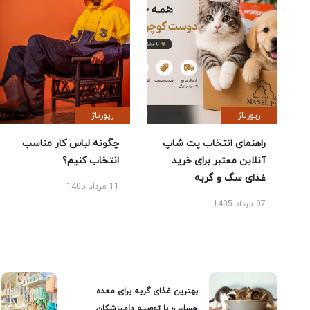
رپورتاژ
رپورتاژ
راهنمای انتخاب پت شاپ
چگونه لباس کار مناسب
آنلاین معتبر برای خرید
انتخاب کنیم؟
غذای سگ و گربه
11 مرداد 1405
07 مرداد 1405
بهترین غذای گربه برای معده
حساس؛ با توصیه دامپزشکان