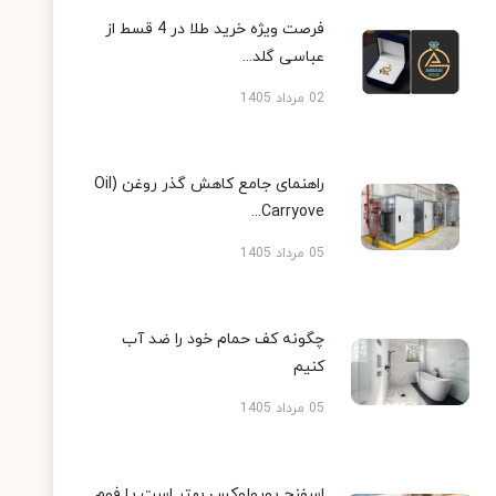
فرصت ویژه خرید طلا در 4 قسط از
عباسی گلد...
02 مرداد 1405
راهنمای جامع کاهش گذر روغن (Oil
Carryove...
05 مرداد 1405
چگونه کف حمام خود را ضد آب
کنیم
05 مرداد 1405
اسفنج یورولوکس بهتر است یا فوم