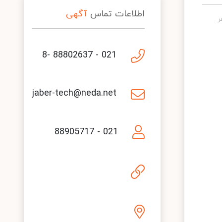
اطلاعات تماس
آگهی
021 - 88802637 -8
jaber-tech@neda.net
021 - 88905717