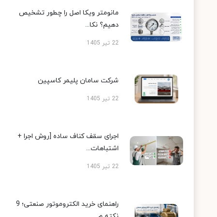
مانومتر ویکا اصل را چطور تشخیص
دهیم؟ نکا...
22 تیر 1405
شرکت سامان پلیمر کاسپین
22 تیر 1405
اجرای سقف کناف ساده [روش اجرا +
اشتباهات...
22 تیر 1405
راهنمای خرید الکتروموتور صنعتی؛ 9
نکته م...