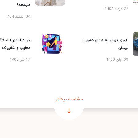
می‌دهد؟
27 مرداد 1404
04 اسفند 1404
باربری تهران به شمال کشور با
خرید فالوور اینستاگر
نیسان
معایب و نکاتی که با
09 آبان 1403
17 تیر 1405
مشاهده بیشتر