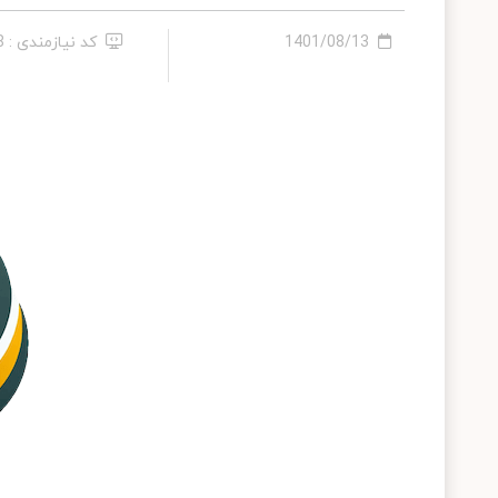
1401/08/13
کد نیازمندی : 158