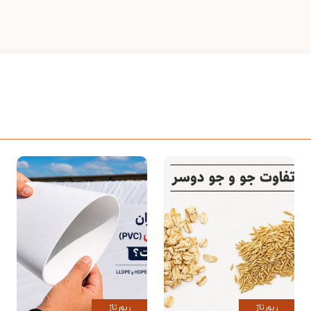
رپورتاژ
رپورتاژ