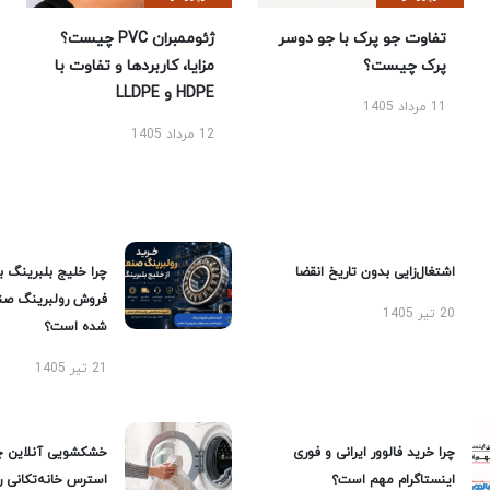
تفاوت جو پرک با جو دوسر
ژئوممبران PVC چیست؟
پرک چیست؟
مزایا، کاربردها و تفاوت با
HDPE و LLDPE
11 مرداد 1405
12 مرداد 1405
اشتغال‌زایی بدون تاریخ انقضا
چرا خلیج بلبرینگ ب
فروش رولبرینگ صن
20 تیر 1405
شده است؟
21 تیر 1405
چرا خرید فالوور ایرانی و فوری
خشکشویی آنلاین چ
اینستاگرام مهم است؟
استرس خانه‌تکانی 