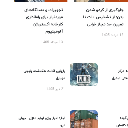
جلوگیری از کرمو شدن
تجهیزات و دستگاه‌های
بتن؛ از تشخیص علت تا
موردنیاز برای راه‌اندازی
تعیین حد مجاز خرابی
کارخانه اکستروژن
آلومینیوم
13 مرداد 1405
13 مرداد 1405
ه مرکز
بازیابی اکانت هک‌شده پابجی
عتی تبدیل
موبایل
21 تیر 1405
گونه
اجاره انبار برای لوازم منزل - جهان
را کاهش
دپو