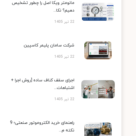
مانومتر ویکا اصل را چطور تشخیص
دهیم؟ نکا...
22 تیر 1405
شرکت سامان پلیمر کاسپین
22 تیر 1405
اجرای سقف کناف ساده [روش اجرا +
اشتباهات...
22 تیر 1405
راهنمای خرید الکتروموتور صنعتی؛ 9
نکته م...