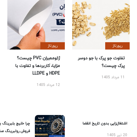
رپورتاژ
رپورتاژ
تفاوت جو پرک با جو دوسر
ژئوممبران PVC چیست؟
پرک چیست؟
مزایا، کاربردها و تفاوت با
HDPE و LLDPE
11 مرداد 1405
12 مرداد 1405
اشتغال‌زایی بدون تاریخ انقضا
چرا خلیج بلبرینگ ب
فروش رولبرینگ صن
20 تیر 1405