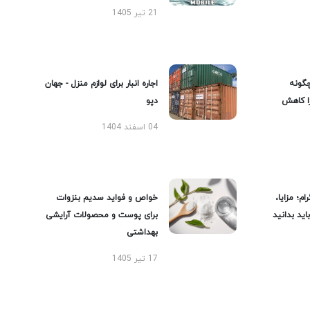
21 تیر 1405
گونه
اجاره انبار برای لوازم منزل - جهان
را کاهش
دپو
04 اسفند 1404
ام؛ مزایا،
خواص و فواید سدیم بنزوات
ید بدانید
برای پوست و محصولات آرایشی
بهداشتی
17 تیر 1405