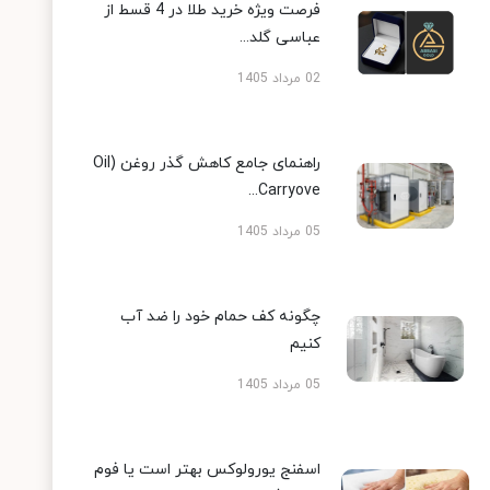
فرصت ویژه خرید طلا در 4 قسط از
عباسی گلد...
02 مرداد 1405
راهنمای جامع کاهش گذر روغن (Oil
Carryove...
05 مرداد 1405
چگونه کف حمام خود را ضد آب
کنیم
05 مرداد 1405
اسفنج یورولوکس بهتر است یا فوم