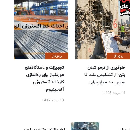
رپورتاژ
رپورتاژ
جلوگیری از کرمو شدن
تجهیزات و دستگاه‌های
بتن؛ از تشخیص علت تا
موردنیاز برای راه‌اندازی
تعیین حد مجاز خرابی
کارخانه اکستروژن
آلومینیوم
13 مرداد 1405
13 مرداد 1405
ه مرکز
بازیابی اکانت هک‌شده پابجی