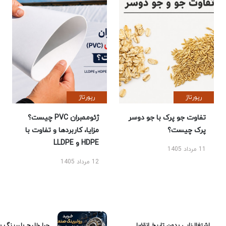
رپورتاژ
رپورتاژ
تفاوت جو پرک با جو دوسر
ژئوممبران PVC چیست؟
پرک چیست؟
مزایا، کاربردها و تفاوت با
HDPE و LLDPE
11 مرداد 1405
12 مرداد 1405
اشتغال‌زایی بدون تاریخ انقضا
چرا خلیج بلبرینگ ب