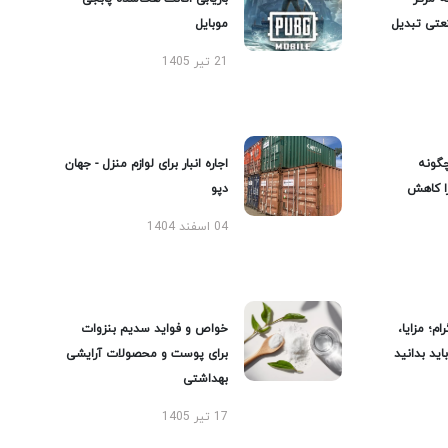
عتی تبدیل
موبایل
21 تیر 1405
گونه
اجاره انبار برای لوازم منزل - جهان
را کاهش
دپو
04 اسفند 1404
ام؛ مزایا،
خواص و فواید سدیم بنزوات
ید بدانید
برای پوست و محصولات آرایشی
بهداشتی
17 تیر 1405