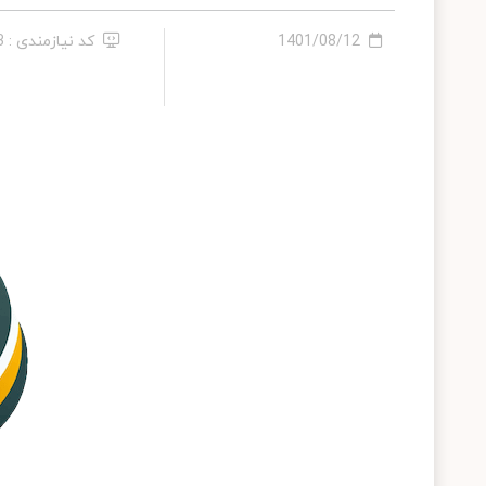
1401/08/12
کد نیازمندی : 343