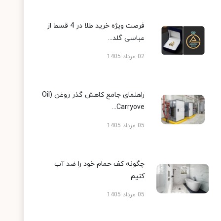
فرصت ویژه خرید طلا در 4 قسط از
عباسی گلد...
02 مرداد 1405
راهنمای جامع کاهش گذر روغن (Oil
Carryove...
05 مرداد 1405
چگونه کف حمام خود را ضد آب
کنیم
05 مرداد 1405