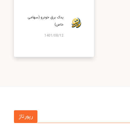
یدک برق خودرو (سهامی
خاص)
1401/08/12
رپورتاژ