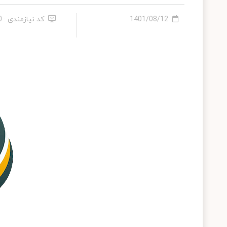
1401/08/12
کد نیازمندی : 600