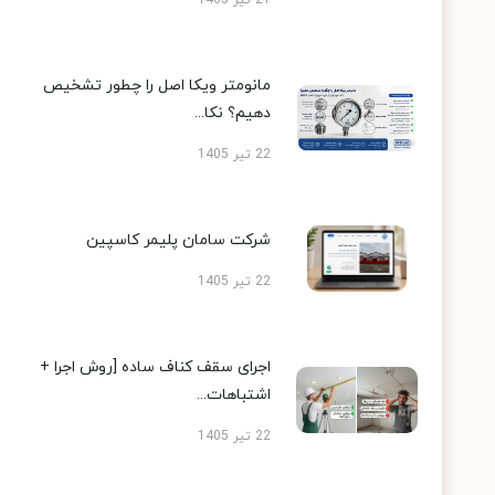
مانومتر ویکا اصل را چطور تشخیص
دهیم؟ نکا...
22 تیر 1405
شرکت سامان پلیمر کاسپین
22 تیر 1405
اجرای سقف کناف ساده [روش اجرا +
اشتباهات...
22 تیر 1405