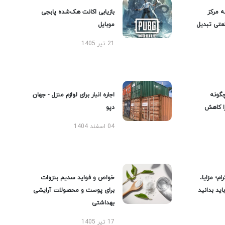
ه مرکز
بازیابی اکانت هک‌شده پابجی
عتی تبدیل
موبایل
21 تیر 1405
گونه
اجاره انبار برای لوازم منزل - جهان
را کاهش
دپو
04 اسفند 1404
ام؛ مزایا،
خواص و فواید سدیم بنزوات
ید بدانید
برای پوست و محصولات آرایشی
بهداشتی
17 تیر 1405