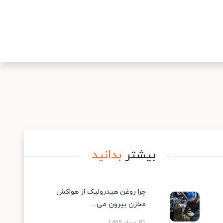
بیشتر
بدانید
چرا روغن هیدرولیک از هواکش
مخزن بیرون می...
01 مرداد 1405