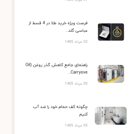
فرصت ویژه خرید طلا در 4 قسط از
عباسی گلد...
02 مرداد 1405
راهنمای جامع کاهش گذر روغن (Oil
Carryove...
05 مرداد 1405
چگونه کف حمام خود را ضد آب
کنیم
05 مرداد 1405