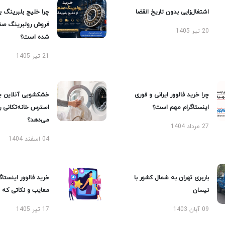
اشتغال‌زایی بدون تاریخ انقضا
چرا خلیج بلبرینگ ب
فروش رولبرینگ صن
20 تیر 1405
شده است؟
21 تیر 1405
چرا خرید فالوور ایرانی و فوری
خشکشویی آنلاین چ
اینستاگرام مهم است؟
استرس خانه‌تکانی 
می‌دهد؟
27 مرداد 1404
04 اسفند 1404
باربری تهران به شمال کشور با
خرید فالوور اینستاگر
نیسان
معایب و نکاتی که با
09 آبان 1403
17 تیر 1405