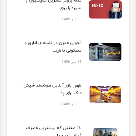
کدام بروکر کمترین کمیسیون و
اسپرد را روی...
30 تیر 1405
تحولی مدرن در فضاهای اداری و
مسکونی با ش...
31 تیر 1405
ظهور بازار آنلاین هوشمند شیش
دنگ برای پا...
30 تیر 1405
10 صنعتی که بیشترین مصرف
فولاد را در جها...