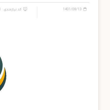
1401/08/13
کد نیازمندی : 301