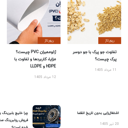
رپورتاژ
رپورتاژ
تفاوت جو پرک با جو دوسر
ژئوممبران PVC چیست؟
پرک چیست؟
مزایا، کاربردها و تفاوت با
HDPE و LLDPE
11 مرداد 1405
12 مرداد 1405
اشتغال‌زایی بدون تاریخ انقضا
چرا خلیج بلبرینگ ب
فروش رولبرینگ صن
20 تیر 1405
شده است؟