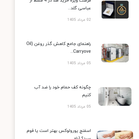
فرصت ویژه خرید طلا در 4 قسط از
عباسی گلد...
02 مرداد 1405
راهنمای جامع کاهش گذر روغن (Oil
Carryove...
05 مرداد 1405
چگونه کف حمام خود را ضد آب
کنیم
05 مرداد 1405
اسفنج یورولوکس بهتر است یا فوم
سرد؟ (راه...