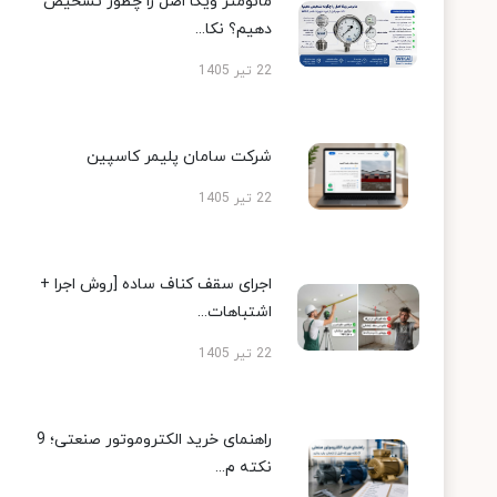
مانومتر ویکا اصل را چطور تشخیص
دهیم؟ نکا...
22 تیر 1405
شرکت سامان پلیمر کاسپین
22 تیر 1405
اجرای سقف کناف ساده [روش اجرا +
اشتباهات...
22 تیر 1405
راهنمای خرید الکتروموتور صنعتی؛ 9
نکته م...