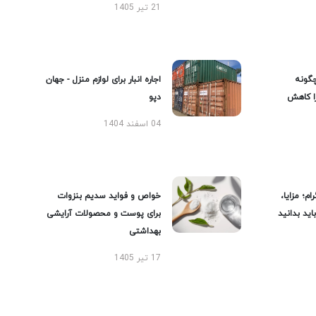
21 تیر 1405
گونه
اجاره انبار برای لوازم منزل - جهان
را کاهش
دپو
04 اسفند 1404
ام؛ مزایا،
خواص و فواید سدیم بنزوات
ید بدانید
برای پوست و محصولات آرایشی
بهداشتی
17 تیر 1405