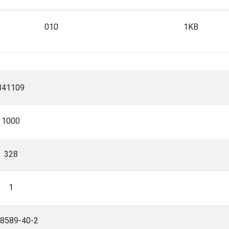
010
1KB
841109
1000
328
1
-8589-40-2