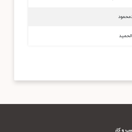
دمحمود
لحمید
ب و کار