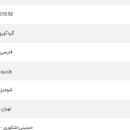
010.92
گردآوری
فارسی
وزیری
شومیز
تهران
حسینی‌اشکوری -