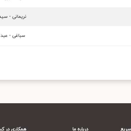
نریمانی - سی
سباغی - عبدا
ریع
درباره ما
همکاری در کس