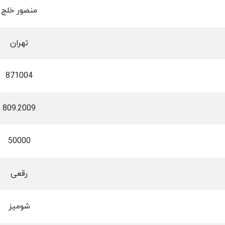
منصور خلج
تهران
871004
809.2009
50000
رقعی
شومیز