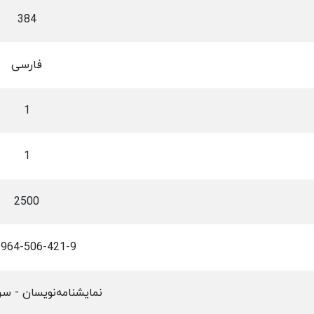
384
فارسی
1
1
2500
-964-506-421-9
نمایشنامه‌نویسان - س