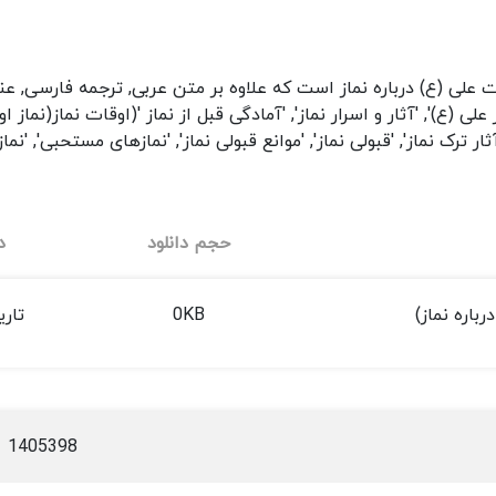
علی (ع) درباره نماز است که علاوه بر متن عربی, ترجمه فارسی, ع
ی (ع)', 'آثار و اسرار نماز', 'آمادگی قبل از نماز '(اوقات نماز(نماز 
آثار ترک نماز', 'قبولی نماز', 'موانع قبولی نماز', 'نمازهای مستحبی', 'ن
حجم دانلود
د
باره نماز)
0KB
تاری
1405398