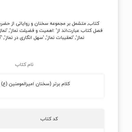
کتاب, متشمل بر مجموعه سخنان و روایاتی از حضرت 
فصل کتاب عبارت‌اند از' :اهمیت و فضیلت نماز', 'نماز عل
نماز', 'تعقیبات نماز', 'سهل انگاری در نماز', '
نام کتاب
کلام برتر (سخنان امیرالمومنین (ع) در
کد کتاب