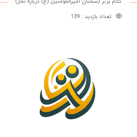
کلام برتر (سخنان امیرالمومنین (ع) درباره نماز)
تعداد بازدید : 139