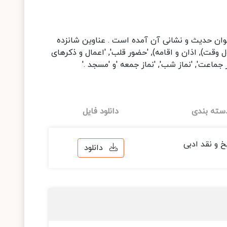
نوان حدیث و نشانی آن آمده است . عناوین شانزده
اول وقت), اذان و اقامه), 'حضور قلب', 'اعمال و ذکرهای
ماز جماعت', 'نماز شب', 'نماز جمعه 'و 'مسجد .'
سته بندی
دانلود فایل
خ و نقد ادبی
دانلود