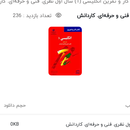
رین انگلیسی (1) سال اول نظری. فنی و حرفه‌ای. کاردانش
تعداد بازدید : 236
اب
حجم دانلود
0KB