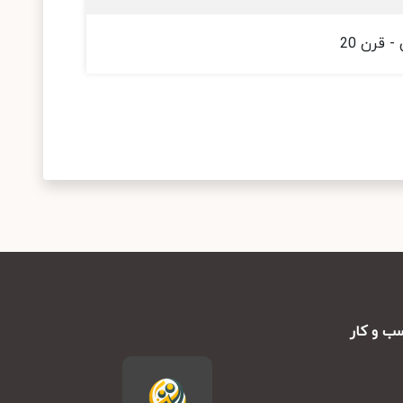
 قرن 20
ب و کار