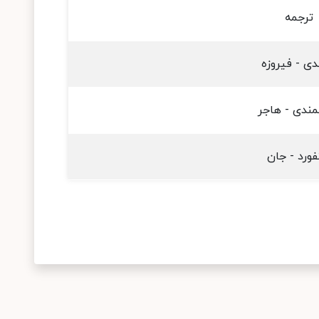
ترجمه
دی - فیروزه
ندی - هاجر
ورد - جان