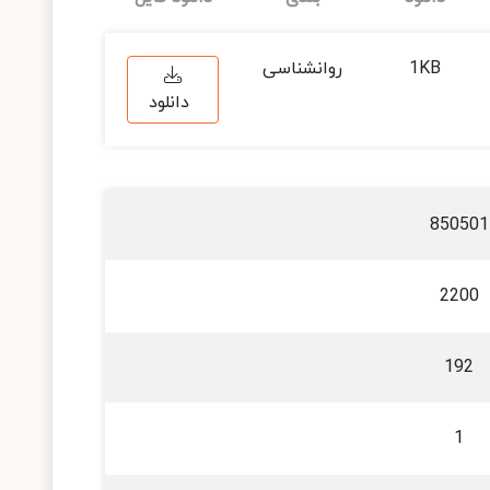
1KB
روانشناسی
دانلود
850501
2200
192
1