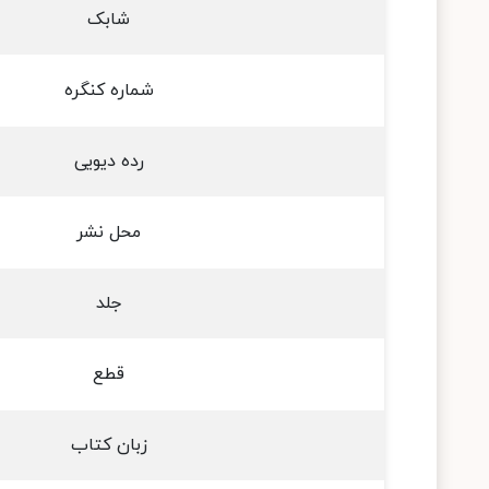
شابک
شماره کنگره
رده دیویی
محل نشر
جلد
قطع
زبان کتاب