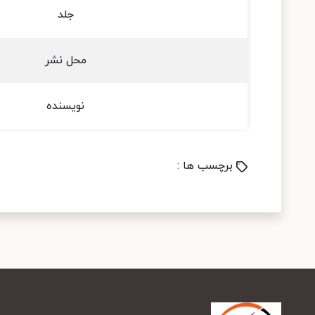
جلد
محل نشر
نویسنده
برچسب ها :