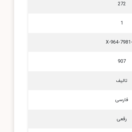
272
1
964-7981-9
907
تالیف
فارسی
رقعی