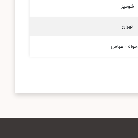
شومیز
تهران
خواه - عباس