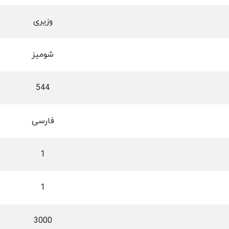
وزیری
شومیز
544
فارسی
1
1
3000