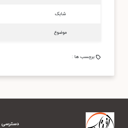
شابک
موضوع
برچسب ها :
دسترسی س