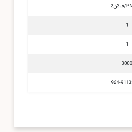
2ن2
1
1
300
964-9113