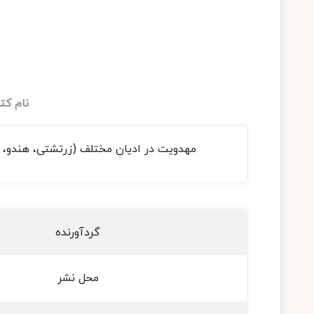
نام کت
مهدویت‌ در ادیان مختلف (زرتشتی، هندو، 
گردآورنده
محل نشر