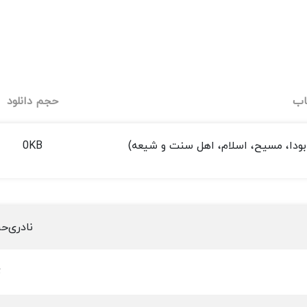
اب
حجم دانلود
بودا، مسیح، اسلام، اهل سنت و شیعه)
0KB
نادری‌ح
ت