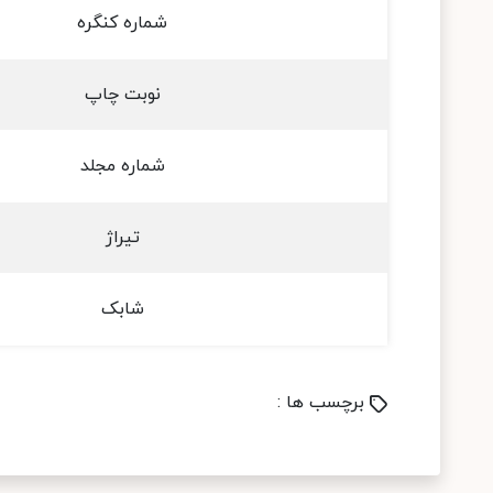
شماره کنگره
نوبت چاپ
شماره مجلد
تیراژ
شابک
برچسب ها :