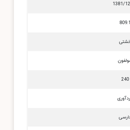
1381/1
809.
شتی
ولفون
240
دآوری
ارسی