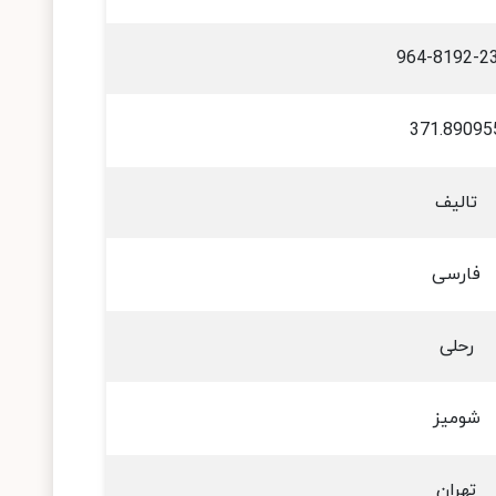
964-8192-2
371.89095
تالیف
فارسی
رحلی
شومیز
تهران