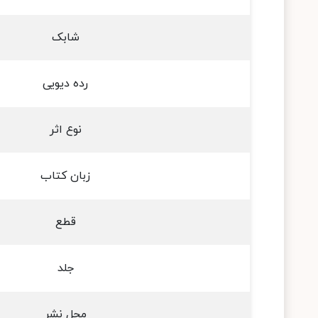
شابک
رده دیویی
نوع اثر
زبان کتاب
قطع
جلد
محل نشر