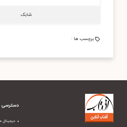
شابک
برچسب ها :
دسترسی س
دیجیتال م