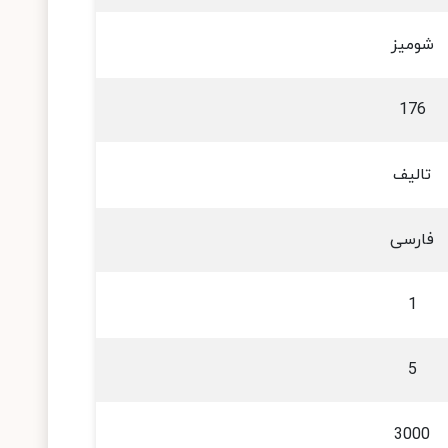
شومیز
176
تالیف
فارسی
1
5
3000