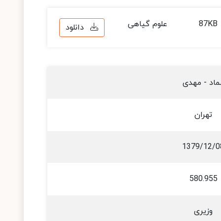
87KB
علوم گیاهی
دانلود
ماد - مهدی
تهران
1379/12/0
580.955
وزیری