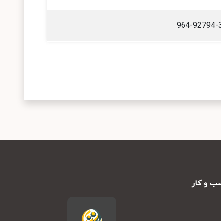
964-92794-
ب و کار