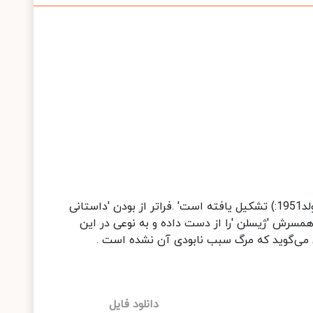
کتاب از یک داستان بلند (فراتر از بودن) و یک داستان کوتاه (موتسارت و باران) اثر 'کریستین بوبن '(نویسنده فرانسوی, تولد1951:) تشکیل یافته است' .فراتر از بودن 'داستانی
سرش 'ژیسلن 'را از دست داده و به نوعی در این
خن می‌گوید که مرگ سبب نابودی آن نشده است .
دانلود فایل