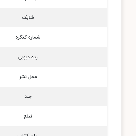
شابک
شماره کنگره
رده دیویی
محل نشر
جلد
قطع