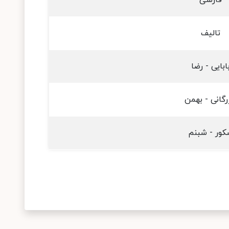
فارسی
تالیف
ابایی - رضا
رگانی - بهمن
کور - شبنم