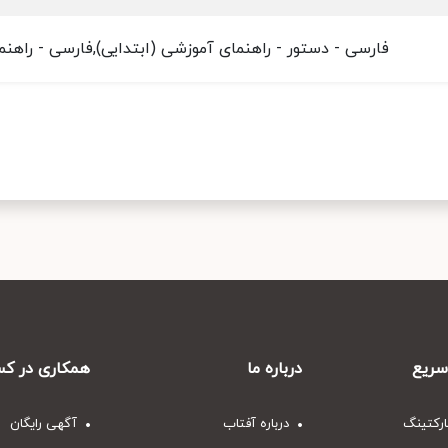
فارسی - دستور - راهنمای آموزشی (ابتدایی),فارسی - راهنم
ریع
درباره ما
همکاری در کس
ارکتینگ
درباره آفتاب
آگهی رایگان