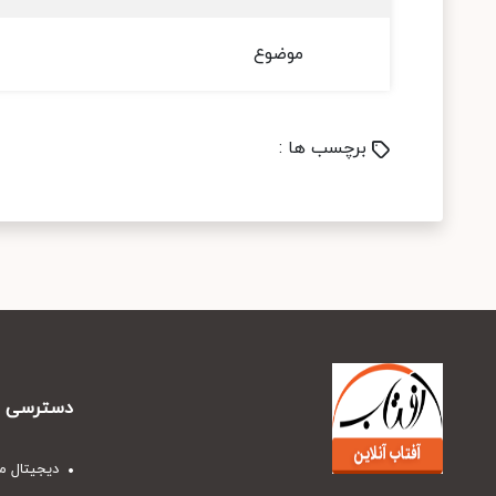
موضوع
برچسب ها :
دسترسی س
دیجیتال م