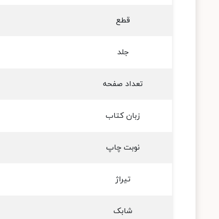
قطع
جلد
تعداد صفحه
زبان کتاب
نوبت چاپ
تیراژ
شابک