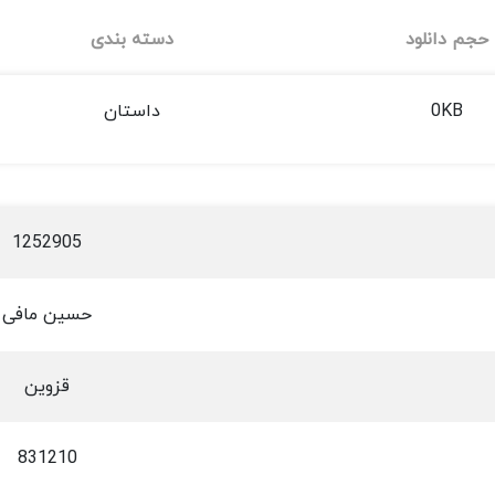
حجم دانلود
دسته بندی
0KB
داستان
1252905
حسین مافی
قزوین
831210