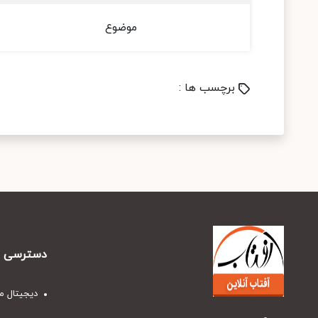
موضوع
برچسب ها :
دسترسی س
دیجیتال م