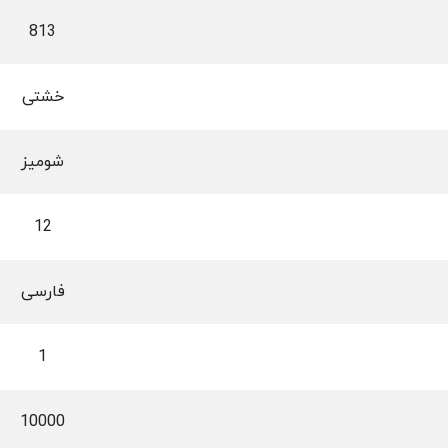
813
خشتی
شومیز
12
فارسی
1
10000