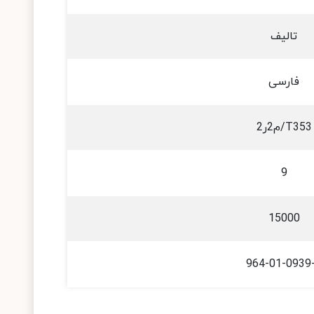
تالیف
فارسی
T353/م2ر2
9
15000
964-01-0939