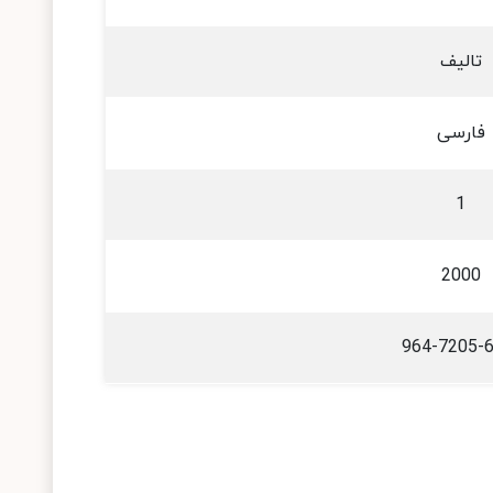
تالیف
فارسی
1
2000
964-7205-6