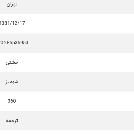
تهران
1381/12/17
70.285536953
خشتی
شومیز
360
ترجمه