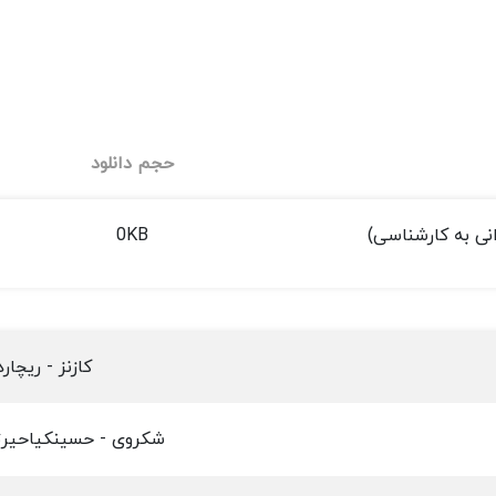
حجم دانلود
انی به کارشناسی)
0KB
کازنز - ریچارد
شکروی - حسینکیاحیرت