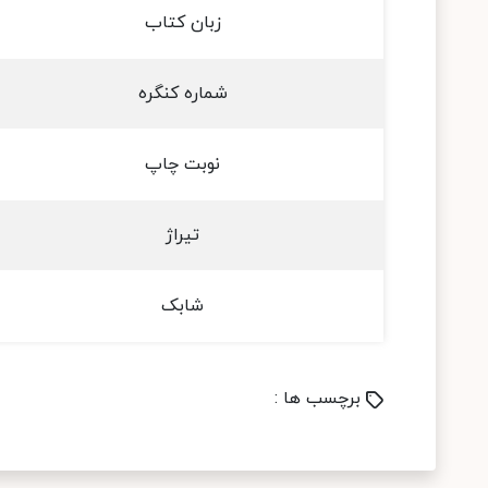
زبان کتاب
شماره کنگره
نوبت چاپ
تیراژ
شابک
برچسب ها :