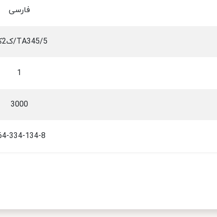
فارسی
TA345/5/ک2ک2
1
3000
64-334-134-8