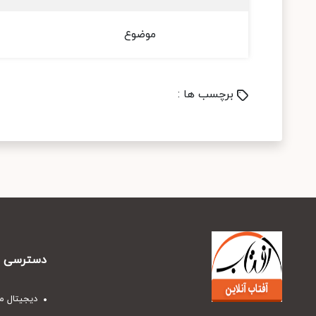
موضوع
برچسب ها :
دسترسی س
دیجیتال م