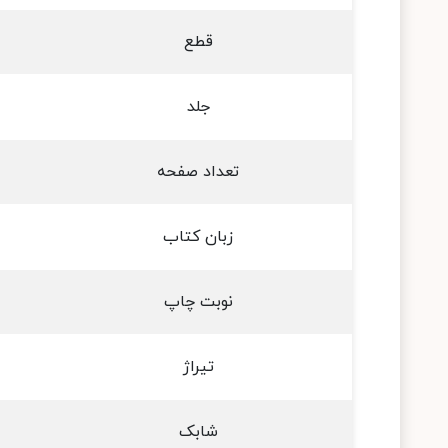
قطع
جلد
تعداد صفحه
زبان کتاب
نوبت چاپ
تیراژ
شابک