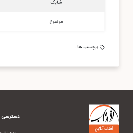
شابک
موضوع
برچسب ها :
دسترسی س