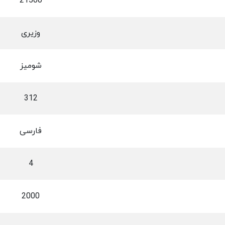
21500
وزیری
شومیز
312
فارسی
4
2000