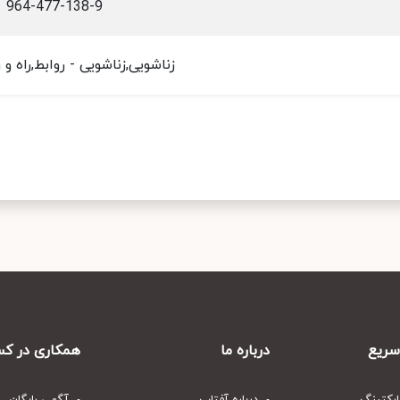
964-477-138-9
زناشویی,زناشویی - روابط,راه و
ریع
درباره ما
همکاری در کس