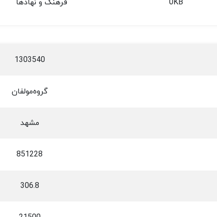
0KB
فرهنگ و نهادها
1303540
گروه‌مولفان
مشهد
851228
306.8