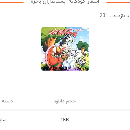
اشعار کودکانه: پستانداران بامزه
بازدید : 231
حجم دانلود
دسته ب
1KB
سای