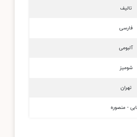
تالیف
فارسی
آلبومی
شومیز
تهران
ابی - منصوره