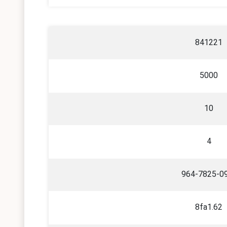
841221
5000
10
4
964-7825-0
8fa1.62