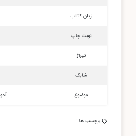
زبان کتاب
نوبت چاپ
تیراژ
شابک
موضوع
آموز
برچسب ها :