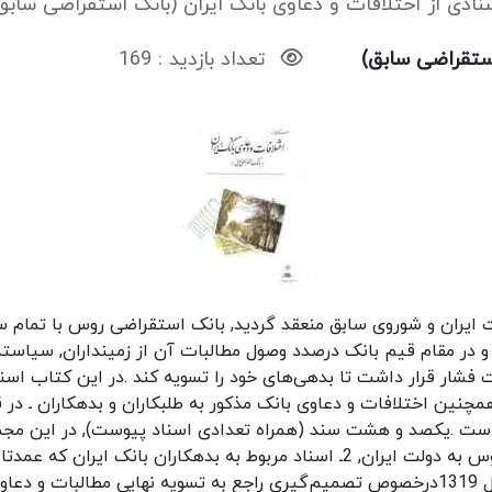
نادی از اختلافات و دعاوی بانک ایران (بانک استقراضی سابق
استقراضی سابق)
تعداد بازدید : 169
 قرارداد دوستی 1921که بین دولت ایران و شوروی سابق منعقد گردید, بانک استقراضی ر
اد و در مقام قیم بانک درصدد وصول مطالبات آن از زمینداران, سیاستم
ت فشار قرار داشت تا بدهی‌های خود را تسویه کند .در این کتاب اسن
 همچنین اختلافات و دعاوی بانک مذکور به طلبکاران و بدهکاران ـ د
 است .یکصد و هشت سند (همراه تعدادی اسناد پیوست), در این مجم
بانک ایران, 4ـ تصویب نامه‌های هیات وزیران در سال 1319درخصوص تصمیم‌گیری راجع به تسو