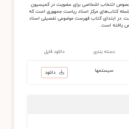
, عریضه وراث سردار محیی رشتی در سال 1322, و تصویب نامه‌های هیات وزیران در سال‌های 1328و 1329درخصوص انتخاب اشخاصی برای عضویت در کمیسیون
سلسله کتاب‌های مرکز اسناد ریاست جمهوری است که
ن متعلق به بایگانی ریاست وزرا و نخست‌وزیری بوده از نظر زمانی, به صورت پراکنده, مربوط به سال 1299تا 1329است .در ابتدای کتاب فهرست موضوعی تفصیلی اسناد
ص یافته است .
دسته بندی
دانلود فایل
سیستمها
دانلود