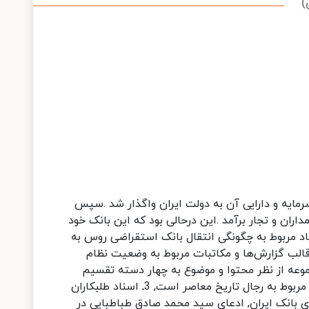
)
وس با تمام سرمایه و دارایی آن به دولت ایران واگذار شد .سپس
داران و تجار برآمد .این درحالی بود که این بانک خود
اد مربوط به چگونگی انتقال بانک استقراضی روس به
ر قالب گزارش‌ها و مکاتبات مربوط به وضعیت نظام
وعه از نظر محتوا و موضوع به چهار دسته تقسیم
می‌شود1 :ـ اسناد مربوط به انتقال بانک استقراضی روس به دولت ایران, 2ـ اسناد مربوط به بدهکاران بانک ایران که عمدتا مربوط به رجال تاریخ معاصر است, 3ـ اسناد طلبکاران
یه نهایی مطالبات و دعاوی بانک ایران, ادعای سید محمد صادق طباطبایی در