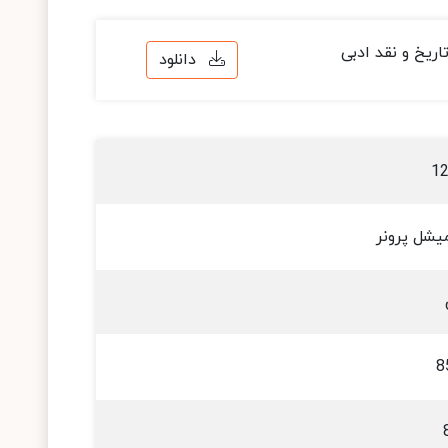
اریخ و نقد ادبی
دانلود
1
یشل پرونر
8