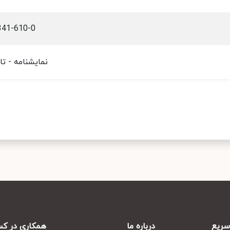
341-610-0
نمایشنامه - تا
ریع
درباره ما
همکاری در کس