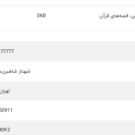
ی: قصه‌های قرآن
0KB
ت
277777
شهناز شاهین,م
تهران
50911
809.2