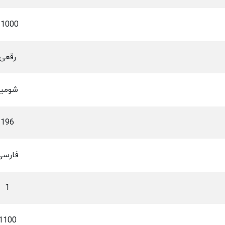
21000
رقعی
شومیز
196
فارسی
1
1100