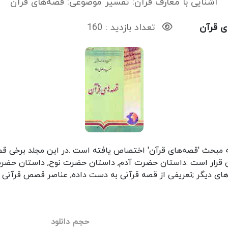
آشنایی با معارف قرآن: تفسیر موضوعی: قصه‌های قرآن
ی قرآن
تعداد بازدید : 160
به مبحث 'قصه‌های قرآن' اختصاص یافته است .در این مجلد برخی قصه
بدین قرار است :داستان حضرت آدم, داستان حضرت نوح, داستان ح
‌های دیگر ;تعریفی از قصه قرآنی به دست داده, عناصر قصص قرآنی و
حجم دانلود