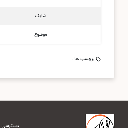
شابک
موضوع
برچسب ها :
دسترسی س