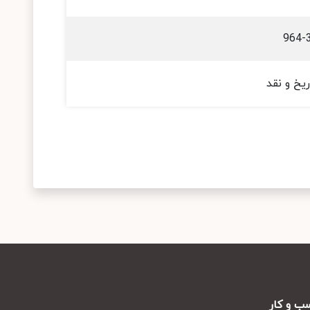
964-
ریخ و نقد
ب و کار