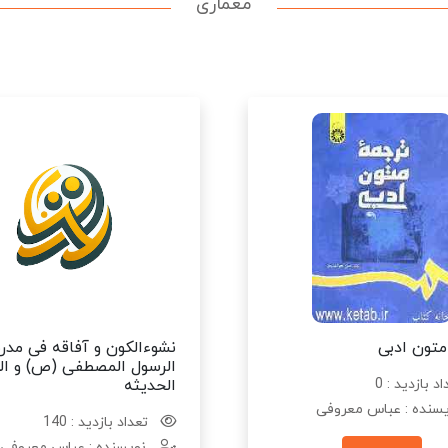
معماری
متون ادبی
نشوءالکون و آفاقه فی مدر
الرسول المصطفی (ص) و الع
د بازدید : 0
الحدیثه
سنده : عباس معروفی
تعداد بازدید : 140
نویسنده : عباس معروفی