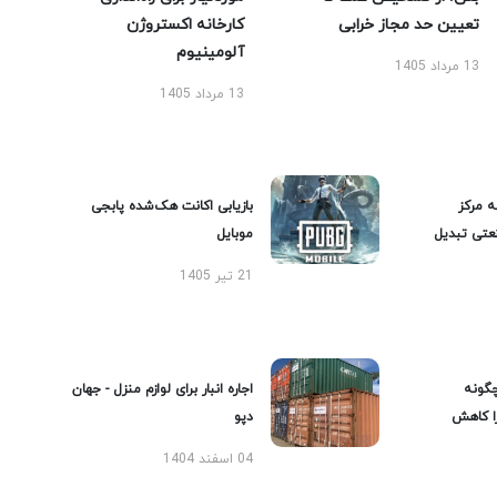
تعیین حد مجاز خرابی
کارخانه اکستروژن
آلومینیوم
13 مرداد 1405
13 مرداد 1405
ه مرکز
بازیابی اکانت هک‌شده پابجی
عتی تبدیل
موبایل
21 تیر 1405
گونه
اجاره انبار برای لوازم منزل - جهان
را کاهش
دپو
04 اسفند 1404