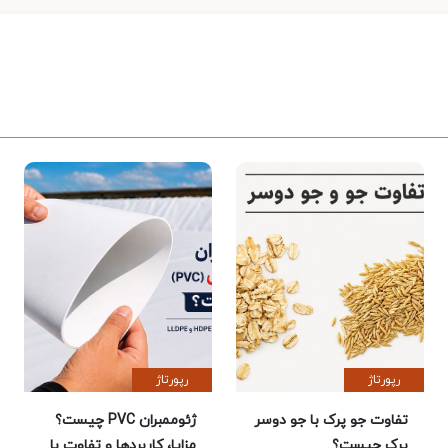
رپورتاژ
رپورتاژ
تفاوت جو پرک با جو دوسر
ژئوممبران PVC چیست؟
پرک چیست؟
مزایا، کاربردها و تفاوت با