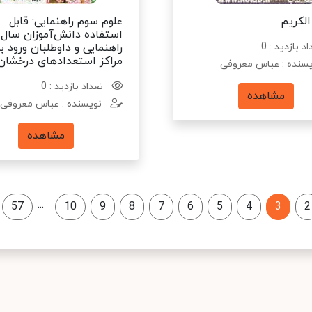
الکریم
علوم سوم راهنمایی: قابل
استفاده دانش‌آموزان سال
د بازدید : 0
راهنمایی و داوطلبان ورود ب
مراکز استعدادهای درخشان .
سنده : عباس معروفی
تعداد بازدید : 0
مشاهده
نویسنده : عباس معروفی
مشاهده
...
57
10
9
8
7
6
5
4
3
2