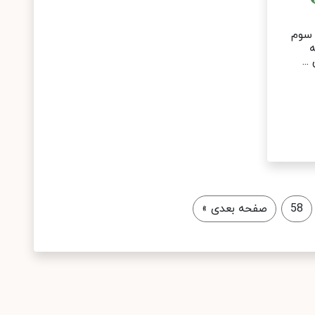
 سوم
ه
..
58
صفحه بعدی
»